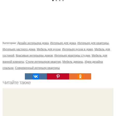
Категории:
Дизайн интерьера дома
,
Интерьер для дома
,
Интерьер для квартиры
,
Интерьер частного дома
,
Мебель для кухни
,
Интерьер кухни в доме
,
Мебель для
гостиной
,
Красивые интерьеры домов
,
Интерьер квартиры студии
,
Мебель для
ванной комнаты
,
Стили интерьеров квартир
,
Мебель диваны
,
Идеи дизайна
спальни
,
Современный интерьер квартиры
Читайте также