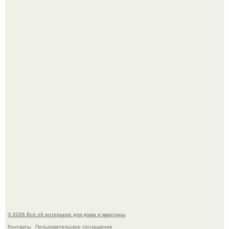
Среди сосен. Этот дом словно вырос среди деревьев, и
жизнь здесь течет в собственном ритме - спокойно, без
спешки и лишнего шума.
Откуда у дизайнера так много идей?
© 2026 Всё об интерьере для дома и квартиры
Контакты
Пользовательское соглашение