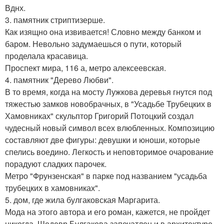
Вднх.
3. памятник стриптизерше.
Как изящно она извивается! Словно между банком и
баром. Невольно задумаешься о пути, который
проделала красавица.
Проспект мира, 116 а, метро алексеевская.
4. памятник "Дерево Любви".
В то время, когда на мосту Лужкова деревья гнутся под
тяжестью замков новобрачных, в "Усадьбе Трубецких в
Хамовниках" скульптор Григорий Потоцкий создал
чудесный новый символ всех влюбленных. Композицию
составляют две фигуры: девушки и юноши, которые
спелись воедино. Легкость и неповторимое очарование
порадуют сладких парочек.
Метро "Фрунзенская" в парке под названием "усадьба
трубецких в хамовниках".
5. дом, где жила булгаковская Маргарита.
Мода на этого автора и его роман, кажется, не пройдет
никогда. Шедевр Булгакова запечатлен и в архитектуре,