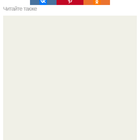
Читайте также
Наш дизайн спальни в неоклассике с обоями от
@Yanasvetlova_Wallcoverings.
Уютная светлая квартира в лучах солнца.