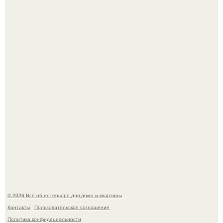
Невеста без права выбора: как показ Samuel Cirnansck
2012 года превратил подиум в манифест против
принуждения.
Эко - панно "Песочный Берег":
© 2026 Всё об интерьере для дома и квартиры
Контакты
Пользовательское соглашение
Политика конфидециальности