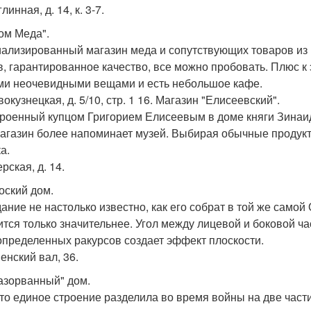
глинная, д. 14, к. 3-7.
Дом Меда".
ализированный магазин меда и сопутствующих товаров из п
в, гарантированное качество, все можно пробовать. Плюс к 
ми неочевидными вещами и есть небольшое кафе.
вокузнецкая, д. 5/10, стр. 1 16. Магазин "Елисеевский".
роенный купцом Григорием Елисеевым в доме княги Зинаиды 
магазин более напоминает музей. Выбирая обычные продук
а.
ерская, д. 14.
лоский дом.
дание не настолько известно, как его собрат в той же самой 
ится только значительнее. Угол между лицевой и боковой ча
 определенных ракурсов создает эффект плоскости.
енский вал, 36.
Разорванный" дом.
 то единое строение разделила во время войны на две час