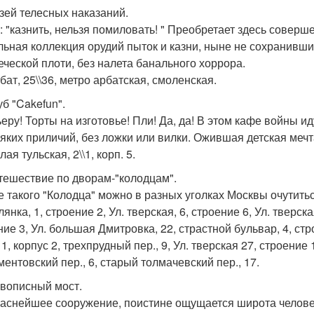
узей телесных наказаний.
: "казнить, нельзя помиловать! " Преобретает здесь соверш
льная коллекция орудий пыток и казни, ныне не сохранивших
еческой плоти, без налета банального хоррора.
бат, 25\\36, метро арбатская, смоленская.
уб "Cakefun".
ьеру! Торты на изготовье! Пли! Да, да! В этом кафе войны и
сяких приличий, без ложки или вилки. Ожившая детская мечт
лая тульская, 2\\1, корп. 5.
утешествие по дворам-"колодцам".
е такого "Колодца" можно в разных уголках Москвы очутитьс
лянка, 1, строение 2, Ул. тверская, 6, строение 6, Ул. тверск
ние 3, Ул. большая Дмитровка, 22, страстной бульвар, 4, ст
11, корпус 2, трехпрудный пер., 9, Ул. тверская 27, строение 
ментовский пер., 6, старый толмачевский пер., 17.
ивописный мост.
аснейшее сооружение, поистине ощущается широта человеч