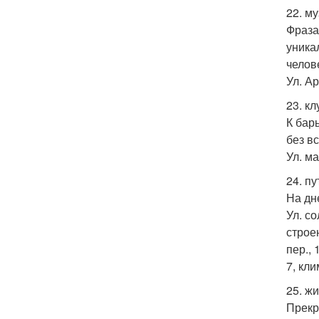
22. м
Фраза
уника
челов
Ул. Ар
23. кл
К бар
без в
Ул. ма
24. п
На дн
Ул. со
строе
пер., 
7, кли
25. ж
Прекр