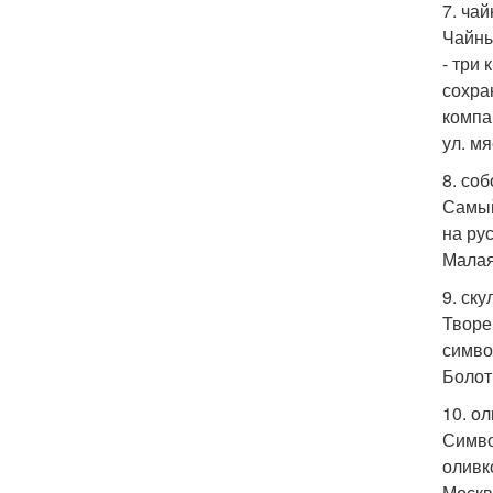
7. ча
Чайны
- три
сохра
компа
ул. м
8. со
Самый
на ру
Малая
9. ск
Творе
симво
Болот
10. о
Симво
оливко
Москв