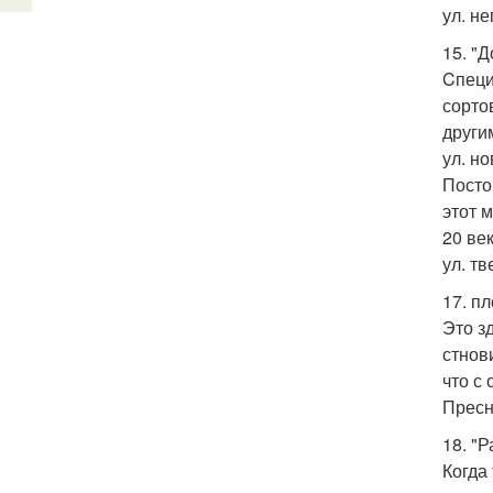
ул. не
15. "
Cпеци
сорто
други
ул. но
Посто
этот 
20 век
ул. тв
17. п
Это з
стнов
что с
Пресн
18. "
Когда