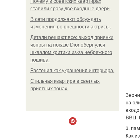
Почему в советских квартирах
ставили сразу две входные двери.
В сети продолжают обсуждать
изменения во внешности актрисы.
Детали решают всё: выход приянки
чопры на показе Dior обернулся
шквалом критики из-за небрежного
пошива.
Растения как украшения интерьера.
Стильная квартира в светлых
приятных тонах.
Звони
на ол
входо
ВВЦ, 
3. па
Как и