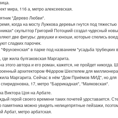
вица.
ект мира, 116 а, метро алексеевская.
мятник "Дерево Любви".
время, когда на мосту Лужкова деревья гнутся под тяжестью
никах" скульптор Григорий Потоцкий создал чудесный нов
вляют две фигуры: девушки и юноши, которые спелись воед
уют сладких парочек.
 "Фрунзенская" в парке под названием "усадьба трубецких 
м, где жила булгаковская Маргарита.
на этого автора и его роман, кажется, не пройдет никогда. 
роенный архитектором Фёдором Шехтелем для миллионера 
жила Маргарита. Сейчас в нём "Дом Приёмов МИД", но для 
 спиридоновка, 17, метро "Баррикадная", "Маяковская".
ена Виктора Цоя на Арбате.
ждый герой своего времени таких почетей удоставается. Сте
го памятника можно увидеть нелицепрятные пейзажи, поэтом
й Арбат, метро арбатская.