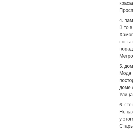
краса
Просп
4. па
В то 
Хамов
соста
порад
Метро
5. до
Мода 
посто
доме 
Улица
6. ст
Не ка
у это
Стары