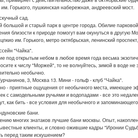
 им. Горького, пушкинская набережная, андреевский мост.
ескучный сад.
 большой и старый парк в центре города. Обилие парковой
ния близости к природе помогут вам окунуться в другую Мо
 цпкио им. Горького, метро октябрьская, ленинский проспек
ссейн "Чайка".
ие под открытым небом в любое время года весьма экзотичн
носите к числу "Моржей", то не волнуйтесь, зимой в воде не
вительно необычно.
урчанинов, 3, Москва 13. Мини - гольф - клуб "Чайка".
но - приятные ощущения от необычного места, имеющее эф
ек с самодельными ручьями и водопадами - все это недалек
ут, как бить - все условия для необычного и запоминающего
андуновские бани.
ению многих знатаков лучшие бани москвы. Опыт, накопле
ывестные клиенты, и словно ожившие кадры "Иронии Судьбы
ть перед таким искушением?