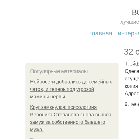
В
лучшие 
главная
интерь
32 
1. эй
Сдела
Популярные материалы
осуще
Нейросети добрались до семейных
копия
чатов, и теперь под угрозой
Адрес:
мамины нервы.
2. те
Круг замкнулся: психологиня
Вероника Степанова снова вышла
замуж за собственного бывшего
мужа.