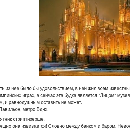
ть из нее было бы удовольствием, в ней жил всем извест
импийских играх, а сейчас эта будка является "Лицом" музе
м, и равнодушным оставить не может.
Павильон, метро Вднх.
мятник стриптизерше.
зящно она извивается! Словно между банком и баром. Нево