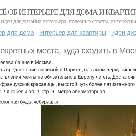
СЁ ОБ ИНТЕРЬЕРЕ ДЛЯ ДОМА И КВАРТИ
идеи для дизайна интерьера, полезные советы, интересны
ер для дома
интерьер для квартиры
идеи ди
секретных места, куда сходить в Мос
фелева башня в Москве.
ть предложение любимой в Париже, на самом верху эйфеле
ствления мечты не обязательно в Европу лететь. Достаточн
 французской красавицы, высотой чуть более пятиэтажного 
 2-я кабельная, 2, стр. 9., метро авиамоторная.
лефонная будка чебурашки.