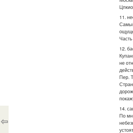
Цпкио
11. н
Самый
ощуще
Часть
12. ба
Купан
не от
дейст
Пер. Т
Стран
дорож
покаж
14. с
По мн
⇦
небез
устоя