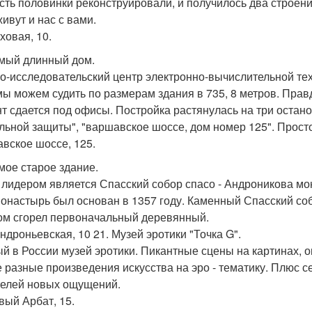
сть половинки реконструировали, и получилось два строения
ивут и нас с вами.
ховая, 10.
амый длинный дом.
о-исследовательский центр электронно-вычислительной тех
мы можем судить по размерам здания в 735, 8 метров. Пр
т сдается под офисы. Постройка растянулась на три остано
льной защиты", "варшавское шоссе, дом номер 125". Просто
вское шоссе, 125.
амое старое здание.
 лидером является Спасский собор спасо - Андроникова мо
онастырь был основан в 1357 году. Каменный Спасский соб
ом сгорел первоначальный деревянный.
Андроньевская, 10 21. Музей эротики "Точка G".
й в России музей эротики. Пикантные сцены на картинах, 
 разные произведения искусства на эро - тематику. Плюс с
елей новых ощущений.
вый Арбат, 15.