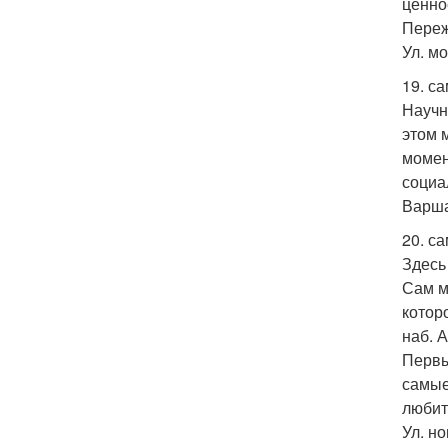
ценно
Переж
Ул. мо
19. с
Научн
этом 
момен
социа
Варша
20. с
Здесь
Сам м
котор
наб. 
Первы
самые
любит
Ул. но