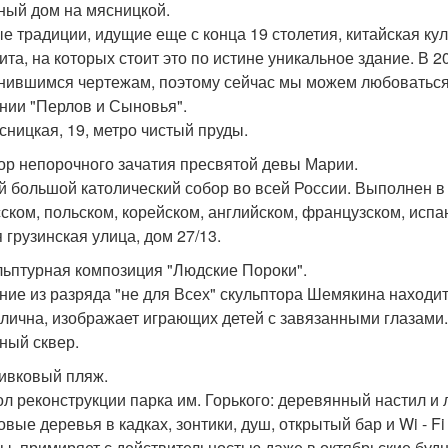
йный дом на мясницкой.
е традиции, идущие еще с конца 19 столетия, китайская к
 кита, на которых стоит это по истине уникальное здание. В 
нившимся чертежам, поэтому сейчас мы можем любоваться
нии "Перлов и Сыновья".
ясницкая, 19, метро чистый пруды.
бор непорочного зачатия пресвятой девы Марии.
 большой католический собор во всей России. Выполнен в 
сском, польском, корейском, английском, французском, испа
 грузинская улица, дом 27/13.
ульптурная композиция "Людские Пороки".
ние из разряда "не для Всех" скульптора Шемякина находи
лична, изображает играющих детей с завязанными глазами.
ный сквер.
ливковый пляж.
л реконструкции парка им. Горького: деревянный настил и 
вые деревья в кадках, зонтики, душ, открытый бар и Wi - Fi 
ы, примиряет с действительностью даже в октябрьские будн