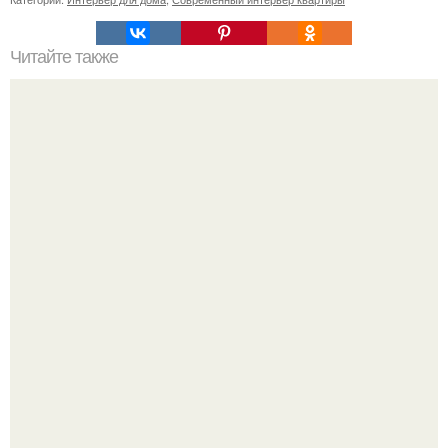
Читайте также
Мы выбираем обрезную доску.
Привет! Хочу поделиться моим давним и очередным