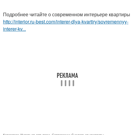
Подробнее читайте о современном интерьере квартиры
http://interior.ru-best.com/interer-dlya-kvartiry/sovremennyy-
interer-kv...
Категории:
Интерьер для дома
,
Современный интерьер квартиры