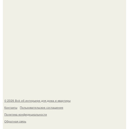
5 ошибок в планировке, из-за которых вы теряете метры.
Детали решают всё: выход приянки чопры на показе Dior
обернулся шквалом критики из-за небрежного пошива.
© 2026 Всё об интерьере для дома и квартиры
Контакты
Пользовательское соглашение
Политика конфидециальности
Обратная связь