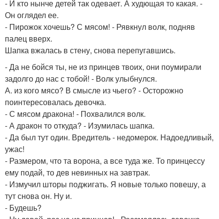
- И кто нынче детей так одевает. А худющая то какая. -
Он оглядел ее.
- Пирожок хочешь? С мясом! - Рявкнул волк, подняв
палец вверх.
Шапка вжалась в стену, снова перепугавшись.
- Да не бойся ты, не из принцев твоих, они поумирали
задолго до нас с тобой! - Волк улыбнулся.
А. из кого мясо? В смысле из чьего? - Осторожно
поинтересовалась девочка.
- С мясом дракона! - Похвалился волк.
- А дракон то откуда? - Изумилась шапка.
- Да был тут один. Вредитель - недомерок. Надоедливый,
ужас!
- Размером, что та ворона, а все туда же. То принцессу
ему подай, то дев невинных на завтрак.
- Измучил шторы поджигать. Я новые только повешу, а
тут снова он. Ну и.
- Будешь?