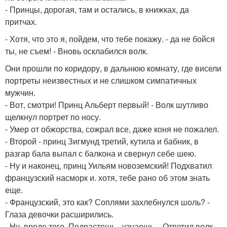
- Принцы, дорогая, там и остались, в книжках, да
притчах.
- Хотя, что это я, пойдем, что тебе покажу. - да не бойся
ты, не съем! - Вновь осклабился волк.
Они прошли по коридору, в дальнюю комнату, где висели
портреты неизвестных и не слишком симпатичных
мужчин.
- Вот, смотри! Принц Альберт первый! - Волк шутливо
щелкнул портрет по носу.
- Умер от обжорства, сожрал все, даже коня не пожалел.
- Второй - принц Зигмунд третий, кутила и бабник, в
разгар бала выпал с балкона и свернул себе шею.
- Ну и наконец, принц Уильям новоземский! Подхватил
французский насморк и. хотя, тебе рано об этом знать
еще.
- Французский, это как? Соплями захлебнулся шоль? -
Глаза девочки расширились.
- Ну, вроде того. Подрастешь - узнаешь. - Ответил волк.