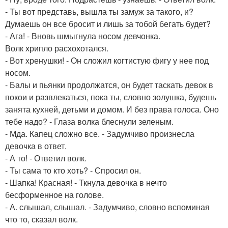
- Ты вот представь, вышла ты замуж за такого, и?
Думаешь он все бросит и лишь за тобой бегать будет?
- Ага! - Вновь шмыгнула носом девчонка.
Волк хрипло расхохотался.
- Вот хренушки! - Он сложил когтистую фигу у нее под
носом.
- Балы и пьянки продолжатся, он будет таскать девок в
покои и развлекаться, пока ты, словно золушка, будешь
занята кухней, детьми и домом. И без права голоса. Оно
тебе надо? - Глаза волка блеснули зеленым.
- Мда. Капец сложно все. - Задумчиво произнесла
девочка в ответ.
- А то! - Ответил волк.
- Ты сама то кто хоть? - Спросил он.
- Шапка! Красная! - Ткнула девочка в нечто
бесформенное на голове.
- А. слышал, слышал. - Задумчиво, словно вспоминая
что то, сказал волк.