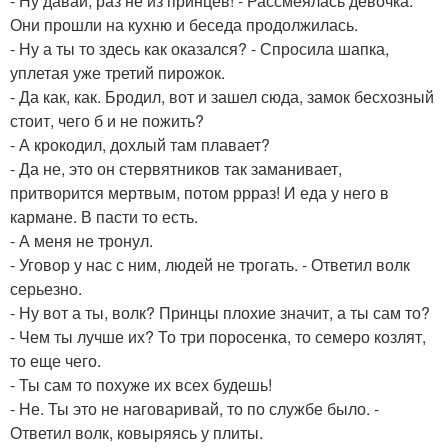
- Ну давай, раз не из принцев! - Рассмеялась девочка.
Они прошли на кухню и беседа продолжилась.
- Ну а ты то здесь как оказался? - Спросила шапка,
уплетая уже третий пирожок.
- Да как, как. Бродил, вот и зашел сюда, замок бесхозный
стоит, чего б и не пожить?
- А крокодил, дохлый там плавает?
- Да не, это он стервятников так заманивает,
притворится мертвым, потом ррраз! И еда у него в
кармане. В пасти то есть.
- А меня не тронул.
- Уговор у нас с ним, людей не трогать. - Ответил волк
серьезно.
- Ну вот а ты, волк? Принцы плохие значит, а ты сам то?
- Чем ты лучше их? То три поросенка, то семеро козлят,
то еще чего.
- Ты сам то похуже их всех будешь!
- Не. Ты это не наговаривай, то по службе было. -
Ответил волк, ковыряясь у плиты.