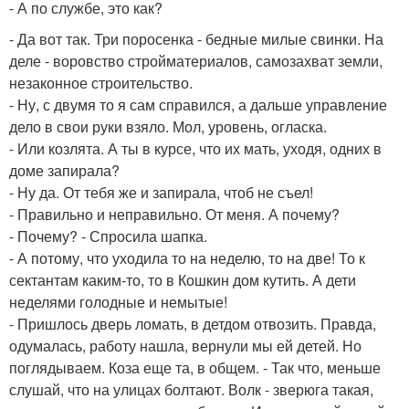
- А по службе, это как?
- Да вот так. Три поросенка - бедные милые свинки. На
деле - воровство стройматериалов, самозахват земли,
незаконное строительство.
- Ну, с двумя то я сам справился, а дальше управление
дело в свои руки взяло. Мол, уровень, огласка.
- Или козлята. А ты в курсе, что их мать, уходя, одних в
доме запирала?
- Ну да. От тебя же и запирала, чтоб не съел!
- Правильно и неправильно. От меня. А почему?
- Почему? - Спросила шапка.
- А потому, что уходила то на неделю, то на две! То к
сектантам каким-то, то в Кошкин дом кутить. А дети
неделями голодные и немытые!
- Пришлось дверь ломать, в детдом отвозить. Правда,
одумалась, работу нашла, вернули мы ей детей. Но
поглядываем. Коза еще та, в общем. - Так что, меньше
слушай, что на улицах болтают. Волк - зверюга такая,