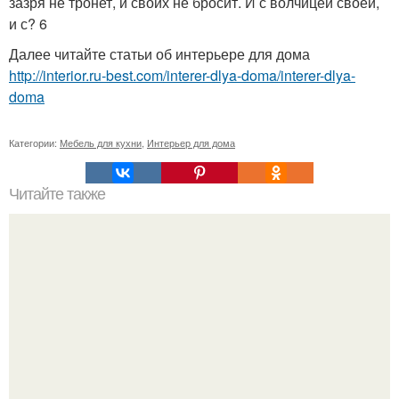
зазря не тронет, и своих не бросит. И с волчицей своей,
и с? 6
Далее читайте статьи об интерьере для дома
http://interior.ru-best.com/interer-dlya-doma/interer-dlya-
doma
Категории:
Мебель для кухни
,
Интерьер для дома
Читайте также
Симпатичный дом площадью 70 кв.