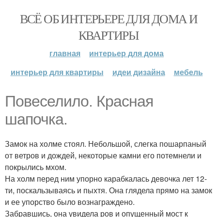
ВСЁ ОБ ИНТЕРЬЕРЕ ДЛЯ ДОМА И
КВАРТИРЫ
главная
интерьер для дома
интерьер для квартиры
идеи дизайна
мебель
Повеселило. Красная
шапочка.
Замок на холме стоял. Небольшой, слегка пошарпаный
от ветров и дождей, некоторые камни его потемнели и
покрылись мхом.
На холм перед ним упорно карабкалась девочка лет 12-
ти, поскальзываясь и пыхтя. Она глядела прямо на замок
и ее упорство было вознаграждено.
Забравшись, она увидела ров и опущенный мост к