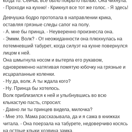
когда то. Сейчас все было покрыто пылью. Она чихнула.
- Проходи на кухню! - Крикнул все тот же голос. - Я здесь!
Девчушка бодро протопала в направлении крика,
оставляя грязные следы сапог на полу.
- А. мне бы принца. - Неуверенно произнесла она.
- Эммм. Волк? - От неожиданности она плюхнулась на
потемневший табурет, когда силуэт на кухне повернулся
лицом к ней.
Она шмыгнула носом и вытерла его рукавом,
одновременно натягивая помятую юбочку на грязные и
исцарапанные коленки.
- Ну да, волк. А ты ждала кого?
- Ну. Принца бы хотелось.
Волк приблизился к ней и улыбнувшись во всю
клыкастую пасть, спросил:
- Давно ли ты принцев видела, милочка?
- Мне это. Мама рассказывала, да и я сама в книжках
читала. - Она поерзала на табурете, недоверчиво косясь
на острые клыки хозяина замка.