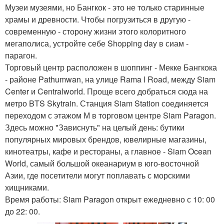
Музеи музеями, но Бангкок - это не только старинные
храмы и древности. Чтобы погрузиться в другую -
современную - сторону жизни этого колоритного
мегаполиса, устройте себе Shopping day в сиам -
парагон.
Торговый центр расположен в шоппинг - Мекке Бангкока
- районе Pathumwan, на улице Rama I Road, между Siam
Center и Centralworld. Проще всего добраться сюда на
метро BTS Skytrain. Станция Siam Station соединяется
переходом с этажом М в торговом центре Siam Paragon.
Здесь можно "Зависнуть" на целый день: бутики
популярных мировых брендов, ювелирные магазины,
кинотеатры, кафе и рестораны, а главное - Siam Ocean
World, самый большой океанариум в юго-восточной
Азии, где посетители могут поплавать с морскими
хищниками.
Время работы: Siam Paragon открыт ежедневно с 10: 00
до 22: 00.