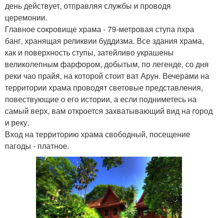
день действует, отправляя службы и проводя
церемонии.
Главное сокровище храма - 79-метровая ступа пхра
банг, хранящая реликвии буддизма. Все здания храма,
как и поверхность ступы, затейливо украшены
великолепным фарфором, добытым, по легенде, со дня
реки чао прайя, на которой стоит ват Арун. Вечерами на
территории храма проводят световые представления,
повествующие о его истории, а если подниметесь на
самый верх, вам откроется захватывающий вид на город
и реку.
Вход на территорию храма свободный, посещение
пагоды - платное.