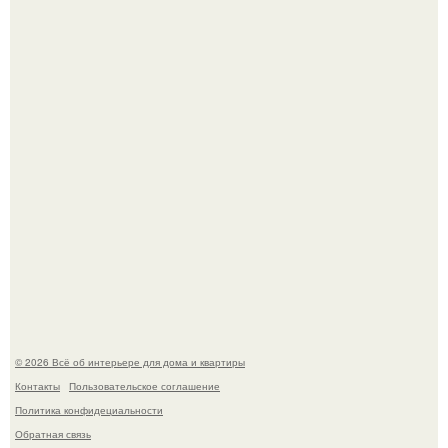
Невеста без права выбора: как показ Samuel Cirnansck
2012 года превратил подиум в манифест против
принуждения.
Сокровища из Hoff.
© 2026 Всё об интерьере для дома и квартиры
Контакты
Пользовательское соглашение
Политика конфидециальности
Обратная связь