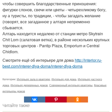
чтобы совершить благодарственные приношения:
фигурки слонов, свечи или цветы - четырехликому богу,
ну а туристы, по традиции, - чтобы загадать желание
(говорят, все загаданное у алтаря непременно
сбывается.
Алтарь находится недалеко от станции метро Skytrain
Chit Lom (салатовая ветка), в районе нескольких крупных
торговых центров - Pantip Plaza, Emporium и Central
Chidlom.
Смотрите ещё об интерьере для дома
http://interior.ru-
best.com/interer-dlya-doma/interer-dlya-doma
Категории:
Интерьер зала в квартире
,
Интерьер для дома
,
Интерьер частного
дома
,
Интерьер деревянных домов
,
Современный интерьер квартиры
,
Красивые
интерьеры домов
Читайте также