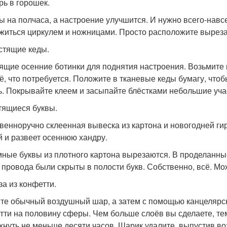
рь в горошек.
ы на полчаса, а настроение улучшится. И нужно всего-нав
житься циркулем и ножницами. Просто расположите вырез
естящие кеды.
ящие осенние ботинки для поднятия настроения. Возьмите к
сё, что потребуется. Положите в тканевые кеды бумагу, что
ь. Покрывайте клеем и засыпайте блёстками небольшие учас
етящиеся буквы.
венноручно склеенная вывеска из картона и новогодней ги
й и развеет осеннюю хандру.
ные буквы из плотного картона вырезаются. В проделанны
 провода были скрыты в полости букв. Собственно, всё. Мо
за из конфетти.
те обычный воздушный шар, а затем с помощью канцелярско
тти на половину сферы. Чем больше слоёв вы сделаете, тем
хнуть не меньше десяти часов. Шарик удалите, выпустив во