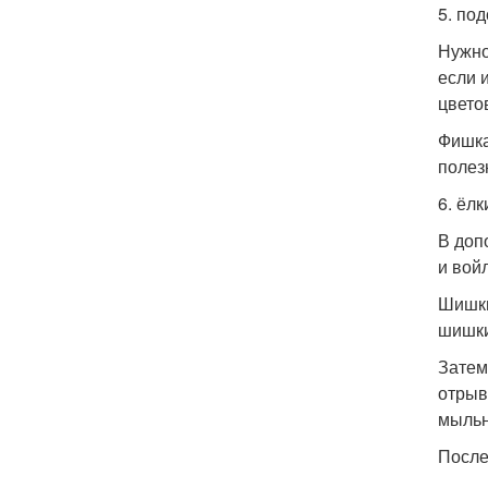
5. под
Нужно
если 
цвето
Фишка
полез
6. ёлк
В доп
и войл
Шишки
шишки
Затем
отрыв
мыльн
После