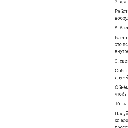
7. две
Работ
воору
8. бл
Блест
это в
внутр
9. св
Собст
друзе
Объём
чтобы
10. ва
Надуй
конфе
просо