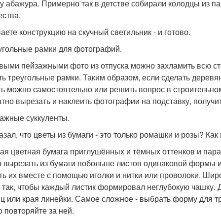
ру абажура. Примерно так в детстве собирали колодцы из па
ества.
аете конструкцию на скучный светильник - и готово.
еугольные рамки для фотографий.
выми пейзажными фото из отпуска можно захламить всю сте
ть треугольные рамки. Таким образом, если сделать деревя
ть можно самостоятельно или решить вопрос в строительном
атно вырезать и наклеить фотографии на подставку, получ
мажные суккуленты.
казал, что цветы из бумаги - это только ромашки и розы? Как
ая цветная бумага приглушённых и тёмных оттенков и пара 
 вырезать из бумаги побольше листов одинаковой формы и 
ть их вместе с помощью иголки и нитки или проволоки. Шир
 так, чтобы каждый листик формировал неглубокую чашку.
ц или края линейки. Самое сложное - выбрать форму для т
о повторяйте за ней.