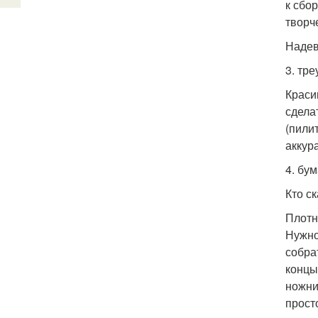
к сбо
творч
Надев
3. тр
Краси
сдела
(пили
аккур
4. бу
Кто с
Плотн
Нужно
собра
концы
ножни
прост