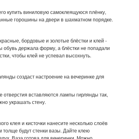
сего купить виниловую самоклеящуюся плёнку,
анные горошины на двери в шахматном порядке.
расные, бордовые и золотые блёстки и клей -
бы обувь держала форму, а блёстки не попадали
тки, чтобы клей не успевал высохнуть.
рлянды создаст настроение на вечеринке для
е отверстия вставляются лампы гирлянды так,
жно украшать стену.
го клея и кисточки нанесите несколько слоёв
 толще будут стенки вазы. Дайте клею
здух. Ваза готова для вечеринки. Можно