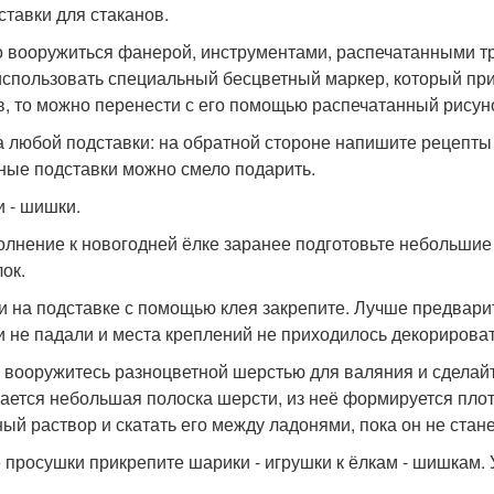
ставки для стаканов.
 вооружиться фанерой, инструментами, распечатанными тр
использовать специальный бесцветный маркер, который п
в, то можно перенести с его помощью распечатанный рисуно
 любой подставки: на обратной стороне напишите рецепты
ные подставки можно смело подарить.
и - шишки.
олнение к новогодней ёлке заранее подготовьте небольши
ок.
 на подставке с помощью клея закрепите. Лучше предвари
 не падали и места креплений не приходилось декорироват
 вооружитесь разноцветной шерстью для валяния и сделайт
ается небольшая полоска шерсти, из неё формируется плот
ый раствор и скатать его между ладонями, пока он не стан
 просушки прикрепите шарики - игрушки к ёлкам - шишкам. 