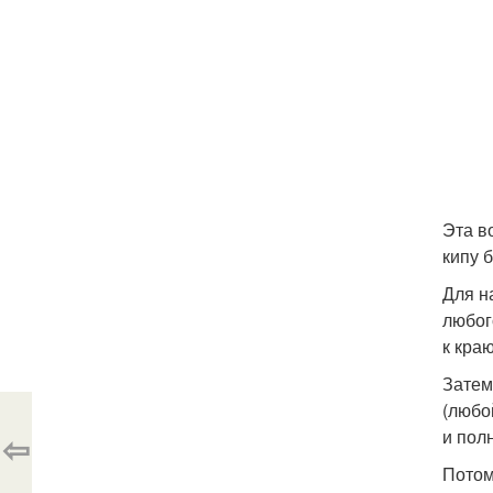
Эта в
кипу 
Для н
любог
к кра
Затем
(любо
и пол
⇦
Потом