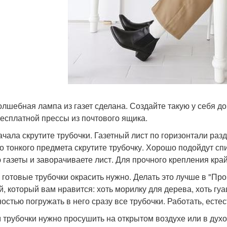
олшебная лампа из газет сделана. Создайте такую у себя до
бесплатной прессы из почтового ящика.
ачала скрутите трубочки. Газетный лист по горизонтали ра
о тонкого предмета скрутите трубочку. Хорошо подойдут сп
ю газеты и заворачиваете лист. Для прочного крепления кра
 готовые трубочки окрасить нужно. Делать это лучше в "П
й, который вам нравится: хоть морилку для дерева, хоть гуа
ностью погружать в него сразу все трубочки. Работать, есте
 трубочки нужно просушить на открытом воздухе или в духо