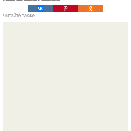
Читайте также
Мозаика на кухонном фартуке.
В сети продолжают обсуждать изменения во внешности