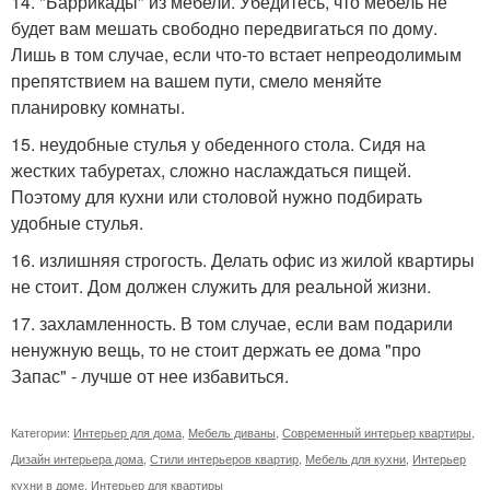
14. "Баррикады" из мебели. Убедитесь, что мебель не
будет вам мешать свободно передвигаться по дому.
Лишь в том случае, если что-то встает непреодолимым
препятствием на вашем пути, смело меняйте
планировку комнаты.
15. неудобные стулья у обеденного стола. Сидя на
жестких табуретах, сложно наслаждаться пищей.
Поэтому для кухни или столовой нужно подбирать
удобные стулья.
16. излишняя строгость. Делать офис из жилой квартиры
не стоит. Дом должен служить для реальной жизни.
17. захламленность. В том случае, если вам подарили
ненужную вещь, то не стоит держать ее дома "про
Запас" - лучше от нее избавиться.
Категории:
Интерьер для дома
,
Мебель диваны
,
Современный интерьер квартиры
,
Дизайн интерьера дома
,
Стили интерьеров квартир
,
Мебель для кухни
,
Интерьер
кухни в доме
,
Интерьер для квартиры