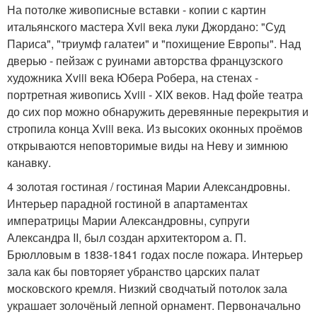
На потолке живописные вставки - копии с картин
итальянского мастера Xvii века луки Джордано: "Суд
Париса", "триумф галатеи" и "похищение Европы". Над
дверью - пейзаж с руинами авторства французского
художника Xviii века Юбера Робера, на стенах -
портретная живопись Xviii - XIX веков. Над фойе театра
до сих пор можно обнаружить деревянные перекрытия и
стропила конца Xviii века. Из высоких оконных проёмов
открываются неповторимые виды на Неву и зимнюю
канавку.
4 золотая гостиная / гостиная Марии Александровны.
Интерьер парадной гостиной в апартаментах
императрицы Марии Александровны, супруги
Александра II, был создан архитектором а. П.
Брюлловым в 1838-1841 годах после пожара. Интерьер
зала как бы повторяет убранство царских палат
московского кремля. Низкий сводчатый потолок зала
украшает золочёный лепной орнамент. Первоначально