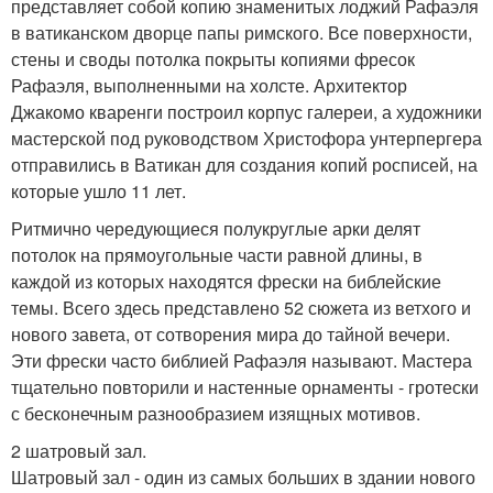
представляет собой копию знаменитых лоджий Рафаэля
в ватиканском дворце папы римского. Все поверхности,
стены и своды потолка покрыты копиями фресок
Рафаэля, выполненными на холсте. Архитектор
Джакомо кваренги построил корпус галереи, а художники
мастерской под руководством Христофора унтерпергера
отправились в Ватикан для создания копий росписей, на
которые ушло 11 лет.
Ритмично чередующиеся полукруглые арки делят
потолок на прямоугольные части равной длины, в
каждой из которых находятся фрески на библейские
темы. Всего здесь представлено 52 сюжета из ветхого и
нового завета, от сотворения мира до тайной вечери.
Эти фрески часто библией Рафаэля называют. Мастера
тщательно повторили и настенные орнаменты - гротески
с бесконечным разнообразием изящных мотивов.
2 шатровый зал.
Шатровый зал - один из самых больших в здании нового