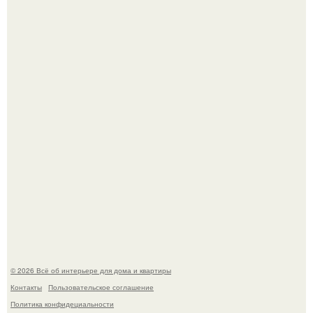
Дримскроллинг - новый формат мечтательности.
5 ошибок в планировке, из-за которых вы теряете метры.
© 2026 Всё об интерьере для дома и квартиры
Контакты
Пользовательское соглашение
Политика конфидециальности