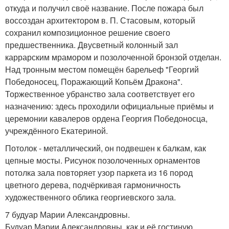
откуда и получил своё название. После пожара был
воссоздан архитектором в. П. Стасовым, который
сохранил композиционное решение своего
предшественника. Двусветный колонный зал
каррарским мрамором и позолоченной бронзой отделан.
Над тронным местом помещён барельеф "Георгий
Победоносец, Поражающий Копьём Дракона".
Торжественное убранство зала соответствует его
назначению: здесь проходили официальные приёмы и
церемонии кавалеров ордена Георгия Победоносца,
учреждённого Екатериной.
Потолок - металлический, он подвешен к балкам, как
цепные мосты. Рисунок позолоченных орнаментов
потолка зала повторяет узор паркета из 16 пород
цветного дерева, подчёркивая гармоничность
художественного облика георгиевского зала.
7 будуар Марии Александровны.
Будуар Марии Александровны, как и её гостиную,