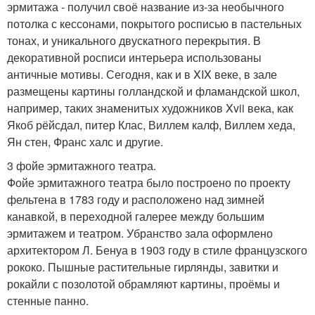
эрмитажа - получил своё название из-за необычного
потолка с кессонами, покрытого росписью в пастельных
тонах, и уникального двускатного перекрытия. В
декоративной росписи интерьера использованы
античные мотивы. Сегодня, как и в XIX веке, в зале
размещены картины голландской и фламандской школ,
например, таких знаменитых художников Xvii века, как
Якоб рёйсдал, питер Клас, Виллем калф, Виллем хеда,
Ян стен, Франс халс и другие.
3 фойе эрмитажного театра.
Фойе эрмитажного театра было построено по проекту
фельтена в 1783 году и расположено над зимней
канавкой, в переходной галерее между большим
эрмитажем и театром. Убранство зала оформлено
архитектором Л. Бенуа в 1903 году в стиле французского
рококо. Пышные растительные гирлянды, завитки и
рокайли с позолотой обрамляют картины, проёмы и
стенные панно.