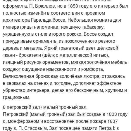
оформил а. П. Брюллов, но в 1853 году его интерьер был
полностью изменён в соответствии с проектом
архитектора Гаральда боссе. Небольшая комната для
императрицы напоминает изящную табакерку,
украшенную в стиле второго рококо. Боссе создал
причудливые орнаменты из позолоченного резного
дерева и металла. Яркий гранатовый цвет шёлковой
ткани - брокатели (шёлк с металлической нитью),
изящный рисунок орнаментов, мягкая золочёная мебель
создают ощущение изысканности и комфорта.
Великолепная бронзовая золочёная люстра, отражаясь
в зеркалах на стенах и потолке, дополняет эффектное
убранство интерьера, делая его бесконечным, хрупким и
грациозным.
8 петровский зал / малый тронный зал.
Петровский (малый тронный) зал был создан в 1833 году
о. монферраном и восстановлен после пожара 1837
году в. П. Стасовым. Зал посвящён памяти Петра I: в