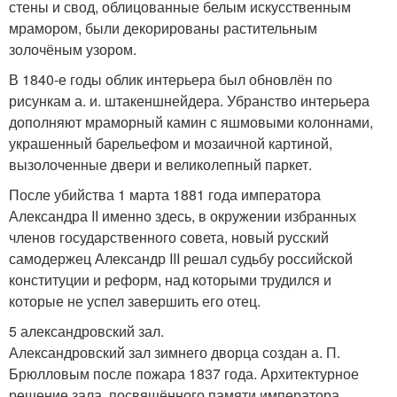
стены и свод, облицованные белым искусственным
мрамором, были декорированы растительным
золочёным узором.
В 1840-е годы облик интерьера был обновлён по
рисункам а. и. штакеншнейдера. Убранство интерьера
дополняют мраморный камин с яшмовыми колоннами,
украшенный барельефом и мозаичной картиной,
вызолоченные двери и великолепный паркет.
После убийства 1 марта 1881 года императора
Александра II именно здесь, в окружении избранных
членов государственного совета, новый русский
самодержец Александр III решал судьбу российской
конституции и реформ, над которыми трудился и
которые не успел завершить его отец.
5 александровский зал.
Александровский зал зимнего дворца создан а. П.
Брюлловым после пожара 1837 года. Архитектурное
решение зала, посвящённого памяти императора