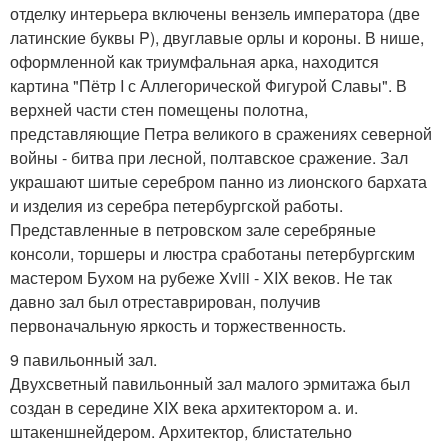
отделку интерьера включены вензель императора (две
латинские буквы P), двуглавые орлы и короны. В нише,
оформленной как триумфальная арка, находится
картина "Пётр I с Аллегорической Фигурой Славы". В
верхней части стен помещены полотна,
представляющие Петра великого в сражениях северной
войны - битва при лесной, полтавское сражение. Зал
украшают шитые серебром панно из лионского бархата
и изделия из серебра петербургской работы.
Представленные в петровском зале серебряные
консоли, торшеры и люстра сработаны петербургским
мастером Бухом на рубеже Xviii - XIX веков. Не так
давно зал был отреставрирован, получив
первоначальную яркость и торжественность.
9 павильонный зал.
Двухсветный павильонный зал малого эрмитажа был
создан в середине XIX века архитектором а. и.
штакеншнейдером. Архитектор, блистательно