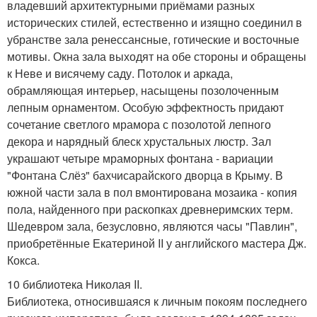
владевший архитектурными приёмами разных
исторических стилей, естественно и изящно соединил в
убранстве зала ренессансные, готические и восточные
мотивы. Окна зала выходят на обе стороны и обращены
к Неве и висячему саду. Потолок и аркада,
обрамляющая интерьер, насыщены позолоченным
лепным орнаментом. Особую эффектность придают
сочетание светлого мрамора с позолотой лепного
декора и нарядный блеск хрустальных люстр. Зал
украшают четыре мраморных фонтана - вариации
"Фонтана Слёз" бахчисарайского дворца в Крыму. В
южной части зала в пол вмонтирована мозаика - копия
пола, найденного при раскопках древнеримских терм.
Шедевром зала, безусловно, являются часы "Павлин",
приобретённые Екатериной II у английского мастера Дж.
Кокса.
10 библиотека Николая II.
Библиотека, относившаяся к личным покоям последнего