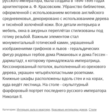
русского императора, была создана в 1894-1895 годах
архитектором а. Ф. Красовским. Убранство библиотеки,
оформленной с использованием мотивов английского
средневековья, декорировано с использованием дерева
и тиснёной золочёной кожи. Все детали интерьера и
мебель, окна в ажурных переплётах стилизованы под
готику резьбой. Важным элементом стал
монументальный готический камин, украшенный
изображениями грифонов и львов - геральдических
фигур родовых гербов дома Романовых и дома Гессен -
дармштадт, к которому принадлежала императрица.
Кессонированный потолок, выполненный из орехового
дерева, украшен четырёхлопастными розетками.
Книжные шкафы расположены вдоль стен и на хорах,
куда ведёт лестница. На столе - скульптурный
фарфоровый портрет последнего русского императора
Николая II.
Категории:
Интерьер зала в квартире
,
Красивые интерьеры домов
,
Стили