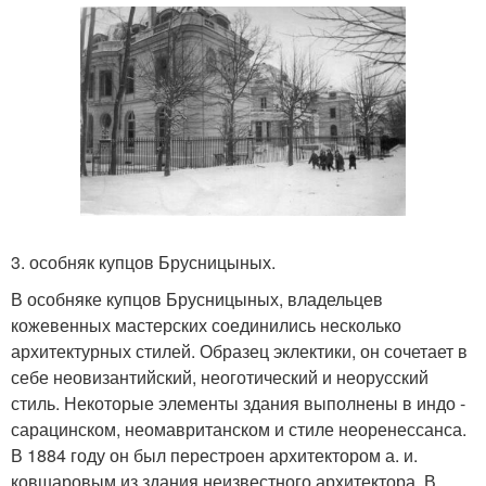
3. особняк купцов Брусницыных.
В особняке купцов Брусницыных, владельцев
кожевенных мастерских соединились несколько
архитектурных стилей. Образец эклектики, он сочетает в
себе неовизантийский, неоготический и неорусский
стиль. Некоторые элементы здания выполнены в индо -
сарацинском, неомавританском и стиле неоренессанса.
В 1884 году он был перестроен архитектором а. и.
ковшаровым из здания неизвестного архитектора. В