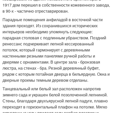
1917 дом перешел в собственности кожевенного завода,
в 90-х - частично отреставрирован.
Парадные помещения анфиладой в восточной части
здания проходят. Из сохранившихся исторических
интерьеров необходимо упомянуть следующие:
парадная столовая с подлинным убранством. Поздний
ренессанс подчеркивает лепной кессированный
потолок, который гармонирует с деревянными
настенными резными панелями ручной работы и
дверями с орнаментами. В центре зала - бронзовая
люстра, на стенах - бра. Резной деревянный буфет,
рядом с которым потайная дверца в бильярдную. Окна и
дверные проемы темным деревом отделаны.
Танцевальный или белый зал расположен напротив
зимнего сада и украшен белой позолоченной лепниной.
Стены, благодаря двухъярусной лепной падуге, плавно
переходят в горизонтальный плафон на потолке. Мягко
скругленные углы придают залу особую пластику и