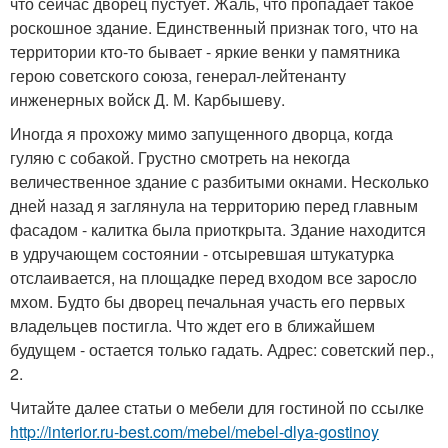
что сейчас дворец пустует. Жаль, что пропадает такое
роскошное здание. Единственный признак того, что на
территории кто-то бывает - яркие венки у памятника
герою советского союза, генерал-лейтенанту
инженерных войск Д. М. Карбышеву.
Иногда я прохожу мимо запущенного дворца, когда
гуляю с собакой. Грустно смотреть на некогда
величественное здание с разбитыми окнами. Несколько
дней назад я заглянула на территорию перед главным
фасадом - калитка была приоткрыта. Здание находится
в удручающем состоянии - отсыревшая штукатурка
отслаивается, на площадке перед входом все заросло
мхом. Будто бы дворец печальная участь его первых
владельцев постигла. Что ждет его в ближайшем
будущем - остается только гадать. Адрес: советский пер.,
2.
Читайте далее статьи о мебели для гостиной по ссылке
http://interior.ru-best.com/mebel/mebel-dlya-gostinoy