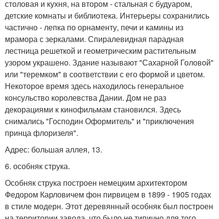
столовая и кухня, на втором - стальная с будуаром,
детские комнаты и библиотека. Интерьеры сохранились
частично - лепка по орнаменту, печи и камины из
мрамора с зеркалами. Спиралевидная парадная
лестница решеткой и геометрическим растительным
узором украшено. Здание называют "Сахарной Головой"
или "теремком" в соответствии с его формой и цветом.
Некоторое время здесь находилось генеральное
консульство королевства Дании. Дом не раз
декорациями к кинофильмам становился. Здесь
снимались "Господин Оформитель" и "приключения
принца флоризеля".
Адрес: большая аллея, 13.
6. особняк струка.
Особняк струка построен немецким архитектором
Федором Карловичем фон пирвицем в 1899 - 1905 годах
в стиле модерн. Этот деревянный особняк был построен
на территории завода, что было не типично для того