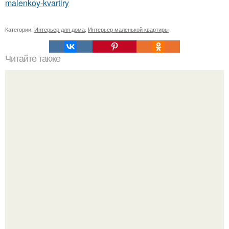
malenkoy-kvartiry
Категории:
Интерьер для дома
,
Интерьер маленькой квартиры
Читайте также
Бизнес-план: производство мебели из паллет.