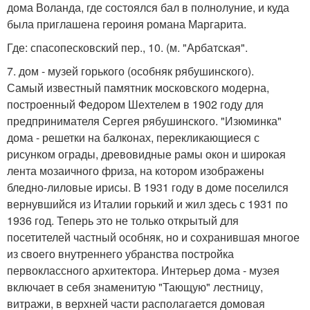
дома Воланда, где состоялся бал в полнолуние, и куда
была приглашена героиня романа Маргарита.
Где: спасопесковский пер., 10. (м. "Арбатская".
7. дом - музей горького (особняк рябушинского).
Самый известный памятник московского модерна,
построенный Федором Шехтелем в 1902 году для
предпринимателя Сергея рябушинского. "Изюминка"
дома - решетки на балконах, перекликающиеся с
рисунком ограды, древовидные рамы окон и широкая
лента мозаичного фриза, на котором изображены
бледно-лиловые ирисы. В 1931 году в доме поселился
вернувшийся из Италии горький и жил здесь с 1931 по
1936 год. Теперь это не только открытый для
посетителей частный особняк, но и сохранившая многое
из своего внутреннего убранства постройка
первоклассного архитектора. Интерьер дома - музея
включает в себя знаменитую "Тающую" лестницу,
витражи, в верхней части располагается домовая