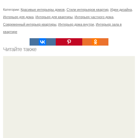
Категории:
Красивые интерьеры домов
,
Стили интерьеров квартир
,
Идеи дизайна
,
Интерьер для дома
,
Интерьер для квартиры
,
Интерьер частного дома
,
Современный интерьер квартиры
,
Интерьер дома внутри
,
Интерьер зала в
квартире
Читайте также
Заповеди ведической жены: