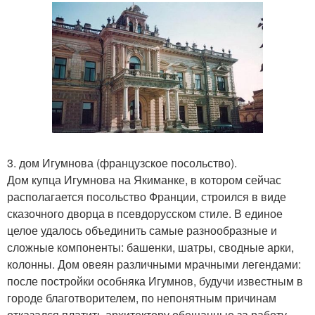
3. дом Игумнова (французское посольство).
Дом купца Игумнова на Якиманке, в котором сейчас
располагается посольство Франции, строился в виде
сказочного дворца в псевдорусском стиле. В единое
целое удалось объединить самые разнообразные и
сложные компоненты: башенки, шатры, сводные арки,
колонны. Дом овеян различными мрачными легендами:
после постройки особняка Игумнов, будучи известным в
городе благотворителем, по непонятным причинам
отказался платить архитектору обещанные за работу