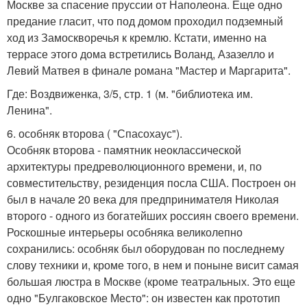
Москве за спасение пруссии от Наполеона. Еще одно
предание гласит, что под домом проходил подземный
ход из Замоскворечья к кремлю. Кстати, именно на
террасе этого дома встретились Воланд, Азазелло и
Левий Матвея в финале романа "Мастер и Маргарита".
Где: Воздвиженка, 3/5, стр. 1 (м. "библиотека им.
Ленина".
6. особняк второва ( "Спасохаус").
Особняк второва - памятник неоклассической
архитектуры предреволюционного времени, и, по
совместительству, резиденция посла США. Построен он
был в начале 20 века для предпринимателя Николая
второго - одного из богатейших россиян своего времени.
Роскошные интерьеры особняка великолепно
сохранились: особняк был оборудован по последнему
слову техники и, кроме того, в нем и поныне висит самая
большая люстра в Москве (кроме театральных. Это еще
одно "Булгаковское Место": он известен как прототип