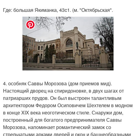
Где: большая Якиманка, 43c1. (м. "Октябрьская".
4. особняк Саввы Морозова (дом приемов мид).
Настоящий дворец на спиридоновке, в двух шагах от
патриарших прудов. Он был выстроен талантливым
архитектором Федором Осиповичем Шехтелем в модном
в конце XIX века неоготическом стиле. Снаружи дом,
построенный для богатого предпринимателя Саввы
Морозова, напоминает романтический замок со
стрельчатыми арками дверей и окон и башнеобразными