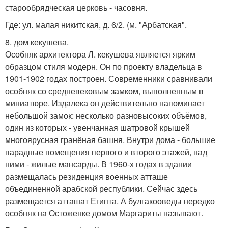
старообрядческая церковь - часовня.
Где: ул. малая никитская, д. 6/2. (м. "Арбатская".
8. дом кекушева.
Особняк архитектора Л. кекушева является ярким
образцом стиля модерн. Он по проекту владельца в
1901-1902 годах построен. Современники сравнивали
особняк со средневековым замком, выполненным в
миниатюре. Издалека он действительно напоминает
небольшой замок: несколько разновысоких объёмов,
один из которых - увенчанная шатровой крышей
многоярусная гранёная башня. Внутри дома - большие
парадные помещения первого и второго этажей, над
ними - жилые мансарды. В 1960-х годах в здании
размещалась резиденция военных атташе
объединенной арабской республики. Сейчас здесь
размещается атташат Египта. А булгакооведы нередко
особняк на Остоженке домом Маргариты называют.