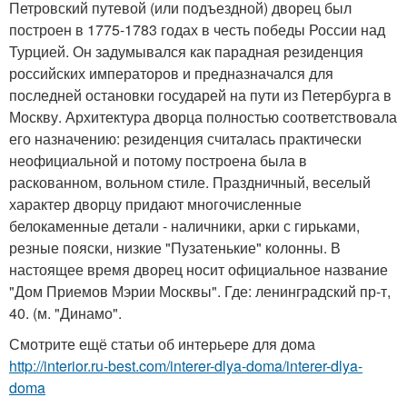
Петровский путевой (или подъездной) дворец был
построен в 1775-1783 годах в честь победы России над
Турцией. Он задумывался как парадная резиденция
российских императоров и предназначался для
последней остановки государей на пути из Петербурга в
Москву. Архитектура дворца полностью соответствовала
его назначению: резиденция считалась практически
неофициальной и потому построена была в
раскованном, вольном стиле. Праздничный, веселый
характер дворцу придают многочисленные
белокаменные детали - наличники, арки с гирьками,
резные пояски, низкие "Пузатенькие" колонны. В
настоящее время дворец носит официальное название
"Дом Приемов Мэрии Москвы". Где: ленинградский пр-т,
40. (м. "Динамо".
Смотрите ещё статьи об интерьере для дома
http://interior.ru-best.com/interer-dlya-doma/interer-dlya-
doma