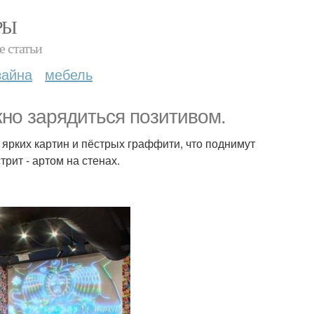
РЫ
е статьи
зайна
мебель
жно зарядиться позитивом.
 ярких картин и пёстрых граффити, что поднимут
рит - артом на стенах.