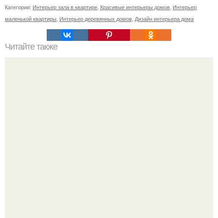
Категории:
Интерьер зала в квартире
,
Красивые интерьеры домов
,
Интерьер
маленькой квартиры
,
Интерьер деревянных домов
,
Дизайн интерьера дома
Читайте также
Желания без частицы не. 1. никогда при формулировке
желания не употреблять частицу "не".