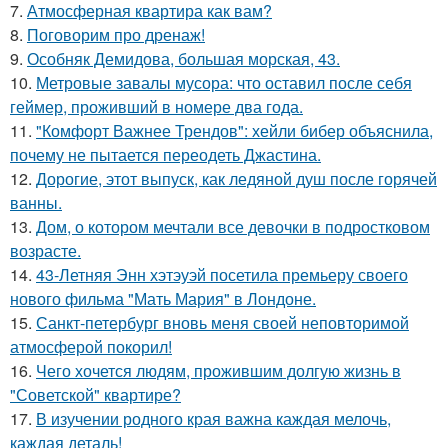
7.
Атмосферная квартира как вам?
8.
Поговорим про дренаж!
9.
Особняк Демидова, большая морская, 43.
10.
Метровые завалы мусора: что оставил после себя
геймер, проживший в номере два года.
11.
"Комфорт Важнее Трендов": хейли бибер объяснила,
почему не пытается переодеть Джастина.
12.
Дорогие, этот выпуск, как ледяной душ после горячей
ванны.
13.
Дом, о котором мечтали все девочки в подростковом
возрасте.
14.
43-Летняя Энн хэтэуэй посетила премьеру своего
нового фильма "Мать Мария" в Лондоне.
15.
Санкт-петербург вновь меня своей неповторимой
атмосферой покорил!
16.
Чего хочется людям, прожившим долгую жизнь в
"Советской" квартире?
17.
В изучении родного края важна каждая мелочь,
каждая деталь!