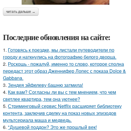
читать дальше →
Последние обновления на сайте:
1.
Готовясь к поездке, мы листали путеводители по
городу и наткнулись на фотографию белого дворца.
2.
Роскошь - пожалуй, именно то слово, которое сполна
передаст этот образ Дженнифер Лопес с показа Dolce &
Gabbana.
3.
Зендея эйфелеву башню затмила!
4.
Как вам? Согласны ли вы с тем мнением, что чем
светлее квартира, тем она уютнее?
5.
Стриминговый сервис Netflix расширяет библиотеку
контента, заключив сделку на показ новых эпизодов
мультсериала маша и медведь.
6.
"Душевой поддон? Это же прошлый век!