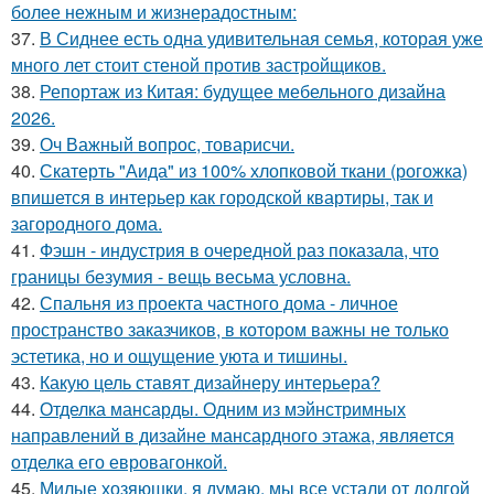
более нежным и жизнерадостным:
37.
В Сиднее есть одна удивительная семья, которая уже
много лет стоит стеной против застройщиков.
38.
Репортаж из Китая: будущее мебельного дизайна
2026.
39.
Оч Важный вопрос, товарисчи.
40.
Скатерть "Аида" из 100% хлопковой ткани (рогожка)
впишется в интерьер как городской квартиры, так и
загородного дома.
41.
Фэшн - индустрия в очередной раз показала, что
границы безумия - вещь весьма условна.
42.
Спальня из проекта частного дома - личное
пространство заказчиков, в котором важны не только
эстетика, но и ощущение уюта и тишины.
43.
Какую цель ставят дизайнеру интерьера?
44.
Отделка мансарды. Одним из мэйнстримных
направлений в дизайне мансардного этажа, является
отделка его евровагонкой.
45.
Милые хозяюшки, я думаю, мы все устали от долгой