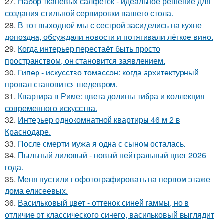
27.
Набор тканевых салфеток - идеальное решение для
создания стильной сервировки вашего стола.
28.
В тот выходной мы с сестрой засиделись на кухне
допоздна, обсуждали новости и потягивали лёгкое вино.
29.
Когда интерьер перестаёт быть просто
пространством, он становится заявлением.
30.
Гипер - искусство томассон: когда архитектурный
провал становится шедевром.
31.
Квартира в Риме: цвета долины тибра и коллекция
современного искусства.
32.
Интерьер однокомнатной квартиры 46 м 2 в
Краснодаре.
33.
После смерти мужа я одна с сыном осталась.
34.
Пыльный лиловый - новый нейтральный цвет 2026
года.
35.
Меня пустили пофотографировать на первом этаже
дома елисеевых.
36.
Васильковый цвет - оттенок синей гаммы, но в
отличие от классического синего, васильковый выглядит