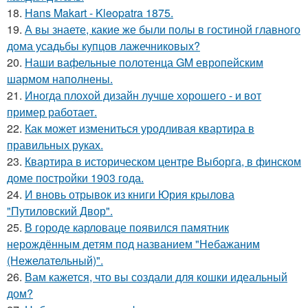
18.
Hans Makart - Kleopatra 1875.
19.
А вы знаете, какие же были полы в гостиной главного
дома усадьбы купцов лажечниковых?
20.
Наши вафельные полотенца GM европейским
шармом наполнены.
21.
Иногда плохой дизайн лучше хорошего - и вот
пример работает.
22.
Как может измениться уродливая квартира в
правильных руках.
23.
Квартира в историческом центре Выборга, в финском
доме постройки 1903 года.
24.
И вновь отрывок из книги Юрия крылова
"Путиловский Двор".
25.
В городе карловаце появился памятник
нерождённым детям под названием "Небажаним
(Нежелательный)".
26.
Вам кажется, что вы создали для кошки идеальный
дом?