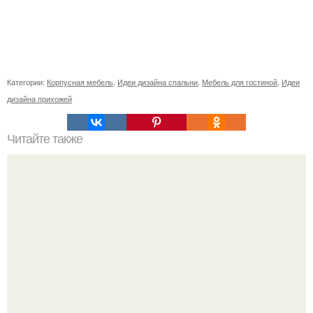
Категории:
Корпусная мебель
,
Идеи дизайна спальни
,
Мебель для гостиной
,
Идеи
дизайна прихожей
Читайте также
Советские мебельные стенки названия. Вещи века:
советские стенки 80-х.