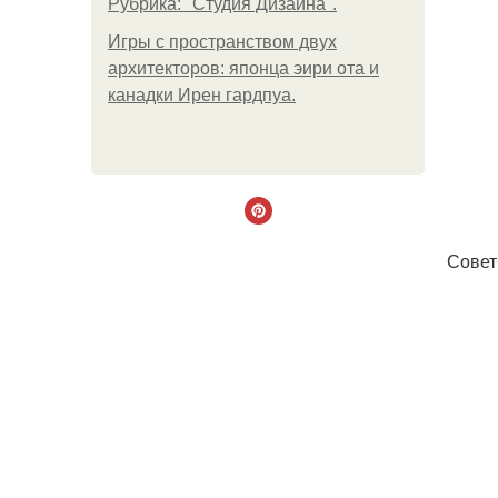
Рубрика: "Студия Дизайна".
Игры с пространством двух
архитекторов: японца эири ота и
канадки Ирен гардпуа.
Совет