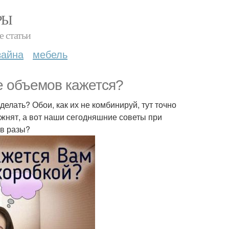
РЫ
е статьи
зайна
мебель
е объемов кажется?
елать? Обои, как их не комбинируй, тут точно
ложнят, а вот наши сегодняшние советы при
 в разы?