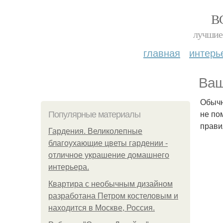
В
лучшие 
главная
интерь
Ваш
Обычн
не по
Популярные материалы
прави
Гардения. Великолепные
благоухающие цветы гардении -
отличное украшение домашнего
интерьера.
Квартира с необычным дизайном
разработана Петром костеловым и
находится в Москве, Россия.