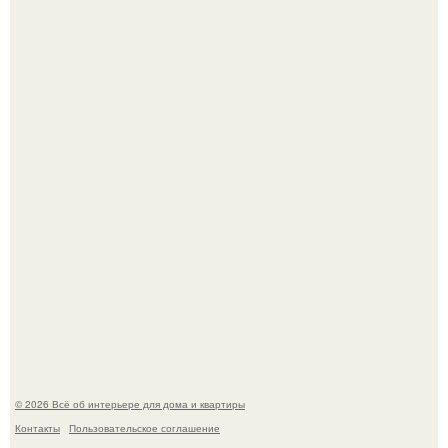
Невеста без права выбора: как показ Samuel Cirnansck
2012 года превратил подиум в манифест против
принуждения.
Сокровища из Hoff.
© 2026 Всё об интерьере для дома и квартиры
Контакты
Пользовательское соглашение