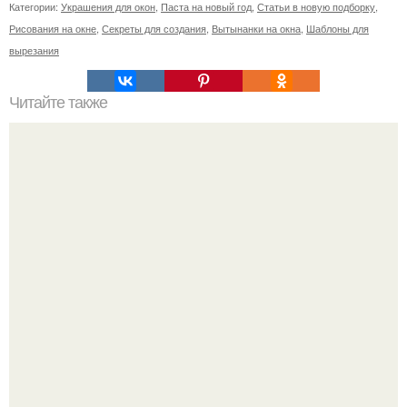
Категории:
Украшения для окон
,
Паста на новый год
,
Статьи в новую подборку
,
Рисования на окне
,
Секреты для создания
,
Вытынанки на окна
,
Шаблоны для
вырезания
Читайте также
Как приготовить гипс для заливки форм. Как разводить
гипс: Все о приготовлении идеального раствора