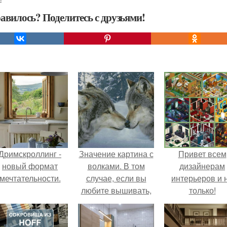
авилось? Поделитесь с друзьями!
Дримскроллинг -
Значение картина с
Привет всем
новый формат
волками. В том
дизайнерам
мечтательности.
случае, если вы
интерьеров и 
любите вышивать,
только!
то наверняка
задумывались о
том, что означает та