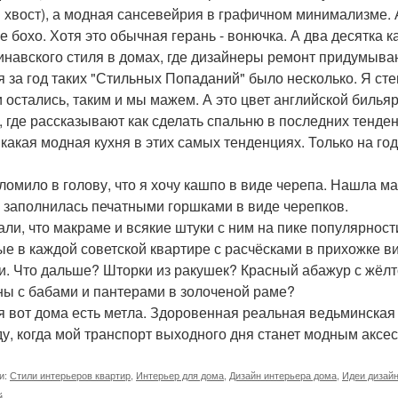
 хвост), а модная сансевейрия в графичном минимализме. 
ле бохо. Хотя это обычная герань - вонючка. А два десятка
инавского стиля в домах, где дизайнеры ремонт придумыва
я за год таких "Стильных Попаданий" было несколько. Я сте
и остались, таким и мы мажем. А это цвет английской билья
, где рассказывают как сделать спальню в последних тенден
 какая модная кухня в этих самых тенденциях. Только на го
ломило в голову, что я хочу кашпо в виде черепа. Нашла мас
 заполнилась печатными горшками в виде черепков.
али, что макраме и всякие штуки с ним на пике популярност
ые в каждой советской квартире с расчёсками в прихожке в
и. Что дальше? Шторки из ракушек? Красный абажур с жёл
ны с бабами и пантерами в золоченой раме?
я вот дома есть метла. Здоровенная реальная ведьминская 
ду, когда мой транспорт выходного дня станет модным аксе
и:
Стили интерьеров квартир
,
Интерьер для дома
,
Дизайн интерьера дома
,
Идеи дизай
й