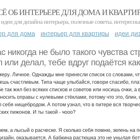
СЁ ОБ ИНТЕРЬЕРЕ ДЛЯ ДОМА И КВАРТИ
идеи для дизайна интерьера, полезные советы, интересны
ер для дома
интерьер для квартиры
идеи ди
ас никогда не было такого чувства стр
л или делал, тебе вдруг подаётся ка
меру. Личное. Однажды мне принесли список со словами, чт
дешь счастливым. Типа чаще улыбайся, говори спасибо, плат
е так жил без всяких списков и советов или носишь очки, а в
 носить оправы с нулевыми стёклами, потому что это, блин, 
л себя нищебродом. А потом узнал, что в питере вся творче
ских пижонов. И ты такой - чооо?
 чем, а лысый о расческе. Я сколько себя помню, зелень на 
изайн, оказывается. А бабкина растюшка это не унылая бот