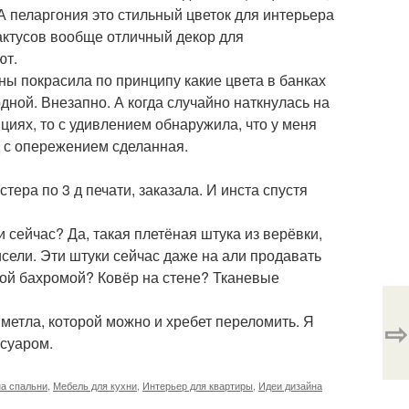
А пеларгония это стильный цветок для интерьера
 кактусов вообще отличный декор для
ют.
ны покрасила по принципу какие цвета в банках
рдной. Внезапно. А когда случайно наткнулась на
циях, то с удивлением обнаружила, что у меня
д с опережением сделанная.
тера по 3 д печати, заказала. И инста спустя
и сейчас? Да, такая плетёная штука из верёвки,
исели. Эти штуки сейчас даже на али продавать
той бахромой? Ковёр на стене? Тканевые
метла, которой можно и хребет переломить. Я
⇨
ссуаром.
на спальни
,
Мебель для кухни
,
Интерьер для квартиры
,
Идеи дизайна