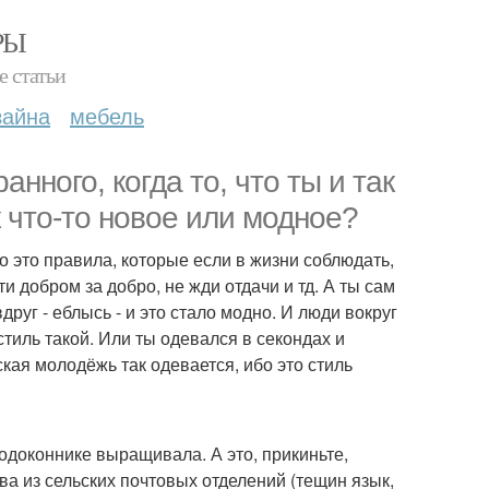
РЫ
е статьи
зайна
мебель
анного, когда то, что ты и так
к что-то новое или модное?
о это правила, которые если в жизни соблюдать,
и добром за добро, не жди отдачи и тд. А ты сам
друг - еблысь - и это стало модно. И люди вокруг
стиль такой. Или ты одевался в секондах и
ская молодёжь так одевается, ибо это стиль
подоконнике выращивала. А это, прикиньте,
ва из сельских почтовых отделений (тещин язык,