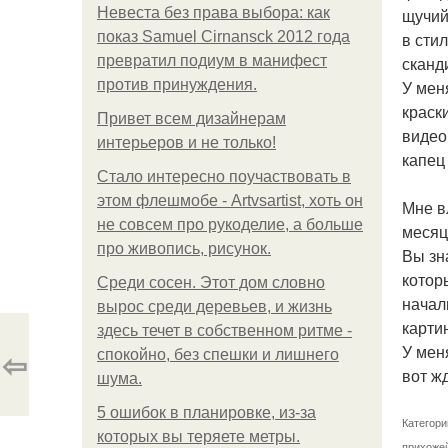
Невеста без права выбора: как
щучий
показ Samuel Cirnansck 2012 года
в сти
превратил подиум в манифест
сканд
против принуждения.
У мен
краск
Привет всем дизайнерам
видео
интерьеров и не только!
капец
Стало интересно поучаствовать в
этом флешмобе - Artvsartist, хоть он
Мне в
не совсем про рукоделие, а больше
месяц
про живопись, рисунок.
Вы зн
котор
Среди сосен. Этот дом словно
начал
вырос среди деревьев, и жизнь
карти
здесь течет в собственном ритме -
У мен
⇦
спокойно, без спешки и лишнего
вот ж
шума.
5 ошибок в планировке, из-за
Категори
которых вы теряете метры.
прихоже