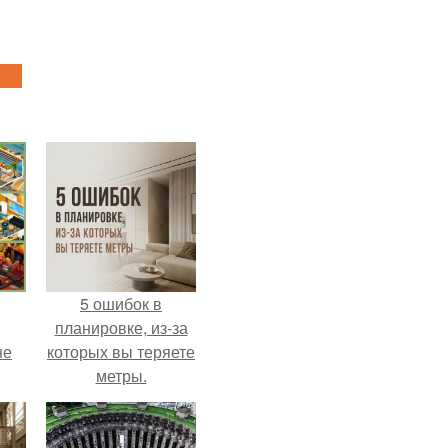
5 ошибок в
планировке, из-за
не
которых вы теряете
метры.