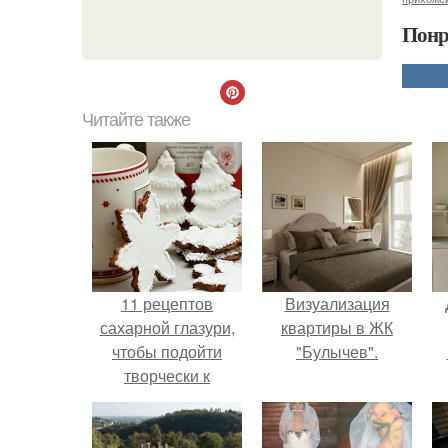
Понр
Читайте также
11 рецептов
Визуализация
сахарной глазури,
квартиры в ЖК
чтобы подойти
"Булычев".
творчески к
украшению
печенюшек.