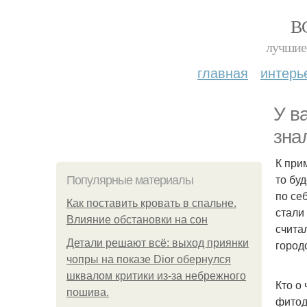
В
лучшие 
главная
интерь
У в
зна
К при
то бу
Популярные материалы
по себ
Как поставить кровать в спальне.
стали
Влияние обстановки на сон
счита
Детали решают всё: выход приянки
город
чопры на показе Dior обернулся
шквалом критики из-за небрежного
Кто о
пошива.
фитод