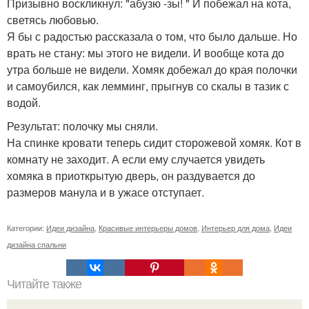
Призывно воскликнул: "абузю -зы! " И побежал на кота,
светясь любовью.
Я бы с радостью рассказала о том, что было дальше. Но
врать не стану: мы этого не видели. И вообще кота до
утра больше не видели. Хомяк добежал до края полочки
и самоубился, как лемминг, прыгнув со скалы в тазик с
водой.
Результат: полочку мы сняли.
На спинке кровати теперь сидит сторожевой хомяк. Кот в
комнату не заходит. А если ему случается увидеть
хомяка в приоткрытую дверь, он раздувается до
размеров манула и в ужасе отступает.
Категории:
Идеи дизайна
,
Красивые интерьеры домов
,
Интерьер для дома
,
Идеи
дизайна спальни
Читайте также