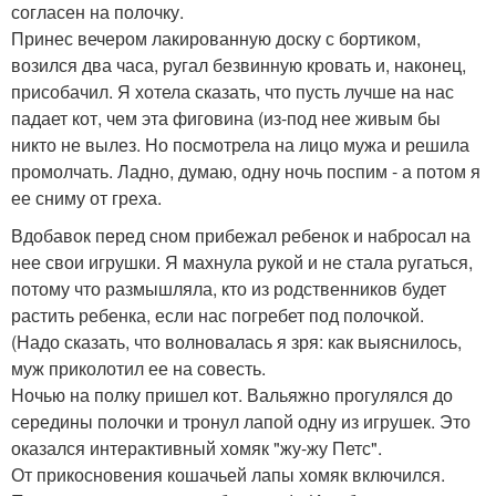
согласен на полочку.
Принес вечером лакированную доску с бортиком,
возился два часа, ругал безвинную кровать и, наконец,
присобачил. Я хотела сказать, что пусть лучше на нас
падает кот, чем эта фиговина (из-под нее живым бы
никто не вылез. Но посмотрела на лицо мужа и решила
промолчать. Ладно, думаю, одну ночь поспим - а потом я
ее сниму от греха.
Вдобавок перед сном прибежал ребенок и набросал на
нее свои игрушки. Я махнула рукой и не стала ругаться,
потому что размышляла, кто из родственников будет
растить ребенка, если нас погребет под полочкой.
(Надо сказать, что волновалась я зря: как выяснилось,
муж приколотил ее на совесть.
Ночью на полку пришел кот. Вальяжно прогулялся до
середины полочки и тронул лапой одну из игрушек. Это
оказался интерактивный хомяк "жу-жу Петс".
От прикосновения кошачьей лапы хомяк включился.