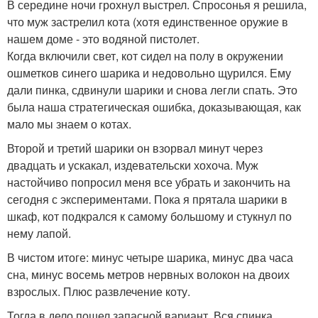
В середине ночи грохнул выстрел. Спросонья я решила,
что муж застрелил кота (хотя единственное оружие в
нашем доме - это водяной пистолет.
Когда включили свет, кот сидел на полу в окружении
ошметков синего шарика и недовольно щурился. Ему
дали пинка, сдвинули шарики и снова легли спать. Это
была наша стратегическая ошибка, доказывающая, как
мало мы знаем о котах.
Второй и третий шарики он взорвал минут через
двадцать и ускакал, издевательски хохоча. Муж
настойчиво попросил меня все убрать и закончить на
сегодня с экспериментами. Пока я прятала шарики в
шкаф, кот подкрался к самому большому и стукнул по
нему лапой.
В чистом итоге: минус четыре шарика, минус два часа
сна, минус восемь метров нервных волокон на двоих
взрослых. Плюс развлечение коту.
Тогда в дело пошел запасной вариант. Вся спинка