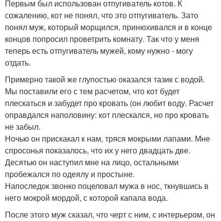
Первым был использован отпугиватель котов. К
сожалению, кот не понял, что это отпугиватель. Зато
понял муж, который морщился, принюхивался и в конце
концов попросил проветрить комнату. Так что у меня
теперь есть отпугиватель мужей, кому нужно - могу
отдать.
Примерно такой же глупостью оказался тазик с водой.
Мы поставили его с тем расчетом, что кот будет
плескаться и забудет про кровать (он любит воду. Расчет
оправдался наполовину: кот плескался, но про кровать
не забыл.
Ночью он прискакал к нам, тряся мокрыми лапами. Мне
спросонья показалось, что их у него двадцать две.
Десятью он наступил мне на лицо, остальными
пробежался по одеялу и простыне.
Напоследок звонко поцеловал мужа в нос, ткнувшись в
него мокрой мордой, с которой капала вода.
После этого муж сказал, что черт с ним, с интерьером, он