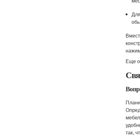
мес
Для
обы
Вмест
конст
нажим
Еще о
Свя
Вопр
Плани
Опред
мебел
удобн
так, 