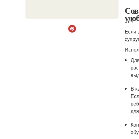
Сов
удо
Если 
супру
Испол
Для
рас
выд
В к
Есл
реб
для
Кон
обу