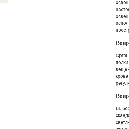
освещ
насто
освещ
испол
прост
Вопр
Орган
полки
вещей
крова
регул
Вопр
Выбор
сканд
светл
уютно