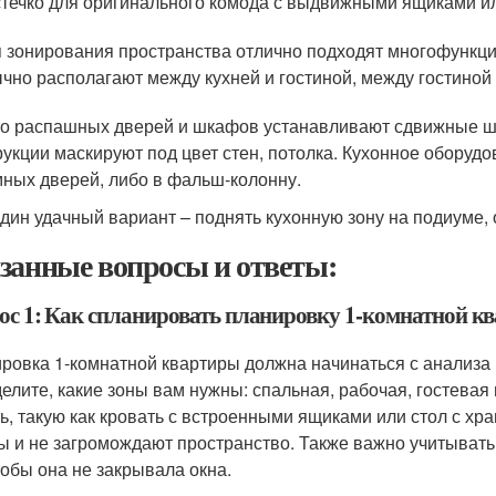
течко для оригинального комода с выдвижными ящиками и
 зонирования пространства отлично подходят многофунк
чно располагают между кухней и гостиной, между гостиной 
о распашных дверей и шкафов устанавливают сдвижные ш
рукции маскируют под цвет стен, потолка. Кухонное оборуд
ных дверей, либо в фальш-колонну.
дин удачный вариант – поднять кухонную зону на подиуме, 
занные вопросы и ответы:
ос 1: Как спланировать планировку 1-комнатной к
ровка 1-комнатной квартиры должна начинаться с анализа
елите, какие зоны вам нужны: спальная, рабочая, гостева
ь, такую как кровать с встроенными ящиками или стол с хр
ы и не загромождают пространство. Также важно учитыват
чтобы она не закрывала окна.