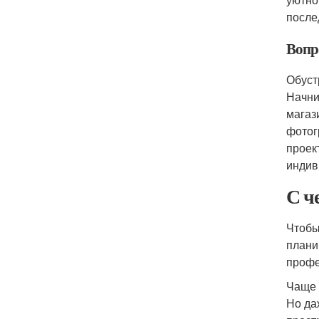
после
Вопр
Обуст
Начни
магаз
фотог
проек
индив
С ч
Чтобы
плани
профе
Чаще 
Но да