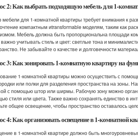
ос 2: Как выбрать подходящую мебель для 1-комна
 мебели для 1-комнатной квартиры требует внимания к ра
очтение компактным иtransformable моделям, таким как рас
измом. Мебель должна быть пропорциональна площади ком
 важно учитывать стиль и цвет: светлые тона и минималис
ранство. Не забывайте о качестве и долговечности матери
ос 3: Как зонировать 1-комнатную квартиру на фу
ование 1-комнатной квартиры можно осуществить с помощь
ородки или полки для разделения пространства на зоны. На
вой с помощью штор или ширмы. Рабочую зону можно организ
ью стиля или цвета. Также важно сохранять единство в ин
ьте общее освещение, чтобы пространство оставалось цел
ос 4: Как организовать освещение в 1-комнатной кв
ение в 1-комнатной квартире должно быть многоуровневы