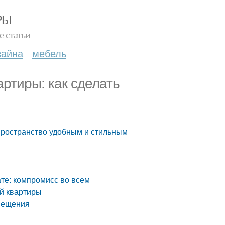
РЫ
е статьи
зайна
мебель
артиры: как сделать
 пространство удобным и стильным
те: компромисс во всем
ой квартиры
мещения