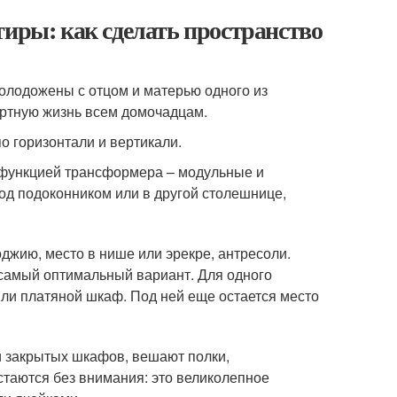
тиры: как сделать пространство
олодожены с отцом и матерью одного из
ортную жизнь всем домочадцам.
 горизонтали и вертикали.
с функцией трансформера – модульные и
од подоконником или в другой столешнице,
джию, место в нише или эрекре, антресоли.
– самый оптимальный вариант. Для одного
или платяной шкаф. Под ней еще остается место
и закрытых шкафов, вешают полки,
стаются без внимания: это великолепное