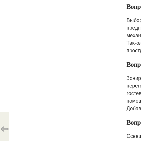
Вопр
Выбор
предп
механ
Также
прост
Вопр
Зонир
перег
госте
помощ
Добав
Вопр
⇦
Освещ