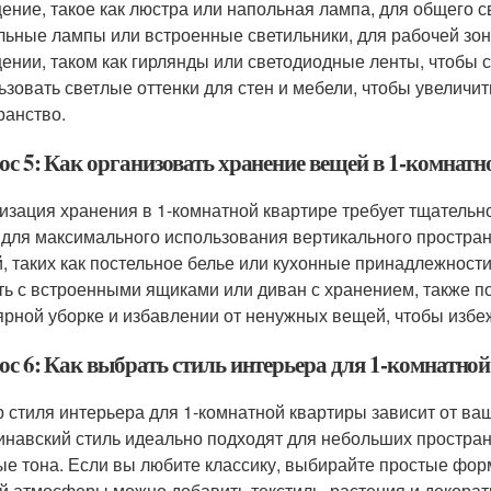
ение, такое как люстра или напольная лампа, для общего с
льные лампы или встроенные светильники, для рабочей зон
ении, таком как гирлянды или светодиодные ленты, чтобы 
ьзовать светлые оттенки для стен и мебели, чтобы увеличи
ранство.
ос 5: Как организовать хранение вещей в 1-комнатн
изация хранения в 1-комнатной квартире требует тщательн
 для максимального использования вертикального простран
, таких как постельное белье или кухонные принадлежности
ть с встроенными ящиками или диван с хранением, также п
ярной уборке и избавлении от ненужных вещей, чтобы избе
ос 6: Как выбрать стиль интерьера для 1-комнатно
 стиля интерьера для 1-комнатной квартиры зависит от ва
инавский стиль идеально подходят для небольших пространс
ые тона. Если вы любите классику, выбирайте простые фо
й атмосферы можно добавить текстиль, растения и декорати