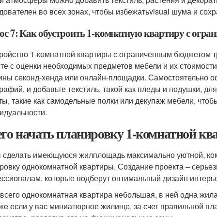
дователен во всех зонах, чтобы избежатьvisual шума и сохр
ос 7: Как обустроить 1-комнатную квартиру с огр
ройство 1-комнатной квартиры с ограниченным бюджетом тр
те с оценки необходимых предметов мебели и их стоимости
ины секонд-хенда или онлайн-площадки. Самостоятельно 
рафий, и добавьте текстиль, такой как пледы и подушки, дл
ты, такие как самодельные полки или декупаж мебели, чтоб
идуальности.
его начать планировку 1-комнатной к
 сделать имеющуюся жилплощадь максимально уютной, ком
ровку однокомнатной квартиры. Создание проекта – серьезн
ссионалам, которые подберут оптимальный дизайн интерь
всего однокомнатная квартира небольшая, в ней одна жилая
же если у вас миниатюрное жилище, за счет правильной пл