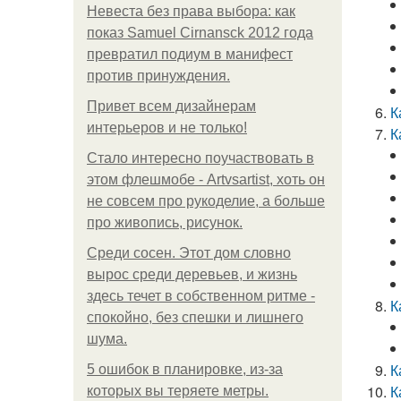
Невеста без права выбора: как
показ Samuel Cirnansck 2012 года
превратил подиум в манифест
против принуждения.
Привет всем дизайнерам
К
интерьеров и не только!
К
Стало интересно поучаствовать в
этом флешмобе - Artvsartist, хоть он
не совсем про рукоделие, а больше
про живопись, рисунок.
Среди сосен. Этот дом словно
вырос среди деревьев, и жизнь
здесь течет в собственном ритме -
К
спокойно, без спешки и лишнего
шума.
К
5 ошибок в планировке, из-за
К
которых вы теряете метры.