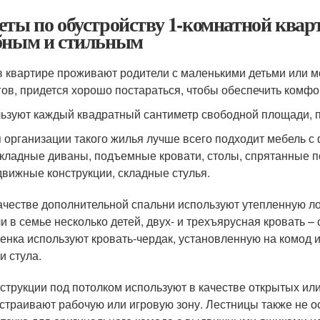
еты по обустройству 1-комнатной квар
бным и стильным
в квартире проживают родители с маленькими детьми или м
гов, придется хорошо постараться, чтобы обеспечить комф
ьзуют каждый квадратный сантиметр свободной площади, по
 организации такого жилья лучше всего подходит мебель 
кладные диваны, подъемные кровати, столы, спрятанные п
вижные конструкции, складные стулья.
ачестве дополнительной спальни используют утепленную ло
и в семье несколько детей, двух- и трехъярусная кровать 
енка используют кровать-чердак, установленную на комод 
и стула.
струкции под потолком используют в качестве открытых ил
страивают рабочую или игровую зону. Лестницы также не о