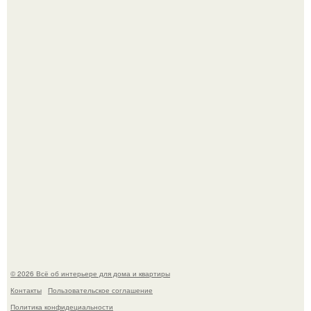
Три года назад мы купили борщевичное поле и
придумали мечту!
Преображение в ванной на ул. генерала Григорова, д.
36!
© 2026 Всё об интерьере для дома и квартиры
Контакты
Пользовательское соглашение
Политика конфидециальности