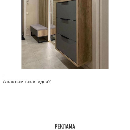
.
А как вам такая идея?