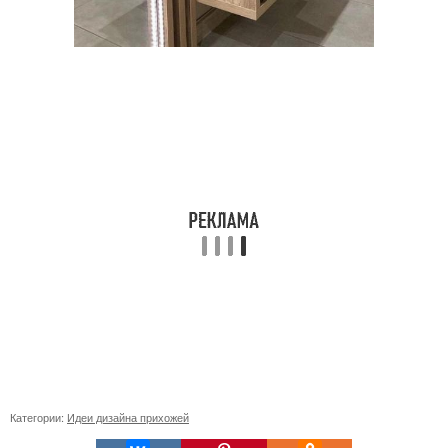
Категории:
Идеи дизайна прихожей