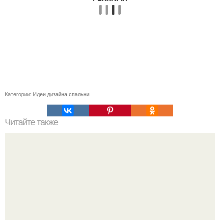
Категории:
Идеи дизайна спальни
Читайте также
Советские мебельные стенки названия. Вещи века: