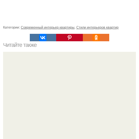
Категории:
Современный интерьер квартиры
,
Стили интерьеров квартир
Читайте также
Как правильно обрезать герань, чтобы она пышно цвела.