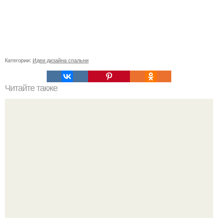
Категории:
Идеи дизайна спальни
Читайте также
Красивые двухэтажные квартиры. Что являют собой
двухуровневые квартиры: фото