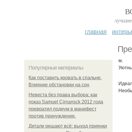
В
лучшие 
главная
интерь
Пре
м.
Уютны
Популярные материалы
Как поставить кровать в спальне.
Идеал
Влияние обстановки на сон
Необы
Невеста без права выбора: как
показ Samuel Cirnansck 2012 года
превратил подиум в манифест
против принуждения.
Детали решают всё: выход приянки