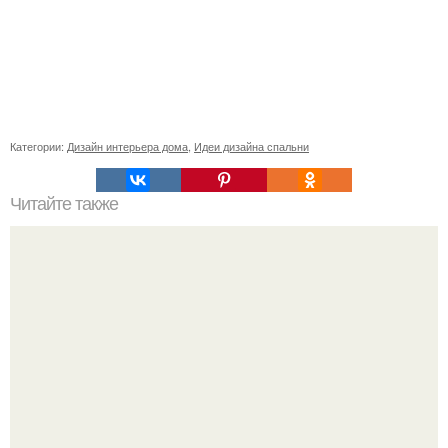
Категории:
Дизайн интерьера дома
,
Идеи дизайна спальни
Читайте также
Почему не растет фикус бенджамина?