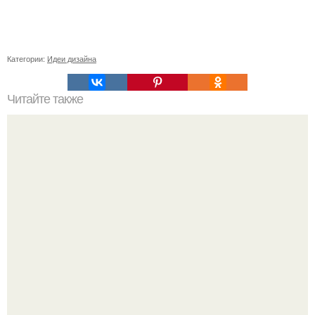
Категории:
Идеи дизайна
Читайте также
Советские мебельные стенки названия. Вещи века:
советские стенки 80-х.