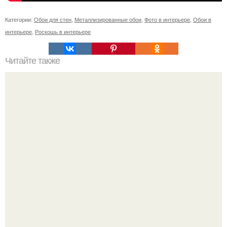
Категории:
Обои для стен
,
Металлизированные обои
,
Фото в интерьере
,
Обои в
интерьере
,
Роскошь в интерьере
Читайте также
Гардеробная из гипсокартона.