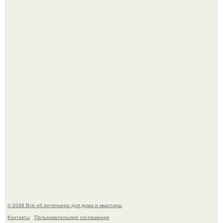
Сокровища из Hoff.
Эко - панно "Песочный Берег":
© 2026 Всё об интерьере для дома и квартиры
Контакты
Пользовательское соглашение