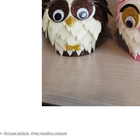
и:
Детская мебель
,
Идеи дизайна спальни