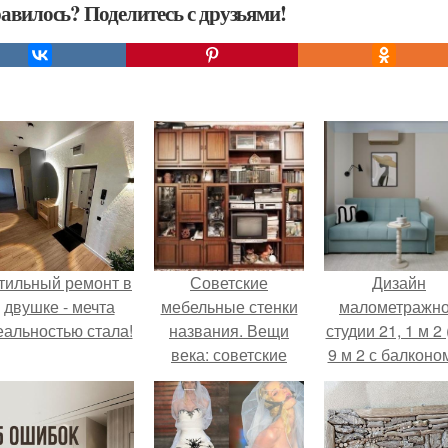
авилось? Поделитесь с друзьями!
тильный ремонт в
Советские
Дизайн
двушке - мечта
мебельные стенки
малометражн
еальностью стала!
названия. Вещи
студии 21, 1 м 2 
века: советские
9 м 2 с балконом
стенки 80-х.
Краснодаре.