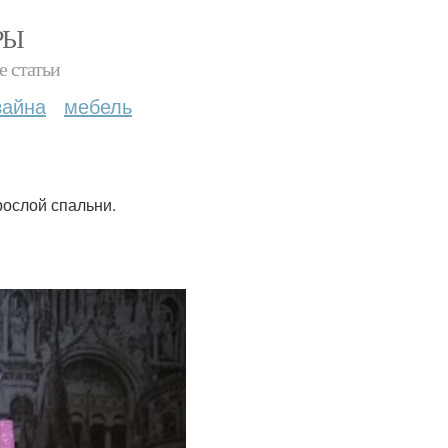
РЫ
е статьи
зайна
мебель
рослой спальни.