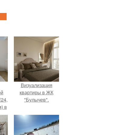
Визуализация
ой
квартиры в ЖК
(24,
"Булычев".
) в