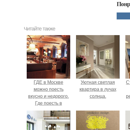
Понр
Читайте также
ГДЕ в Москве
Уютная светлая
С
можно поесть
квартира в лучах
вкусно и недорого.
солнца.
р
Где поесть в
Москве вкусно и
недорого.