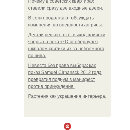
Почему в советских квартирах
ставили сразу две входные двери.
В сети продолжают обсуждать
изменения во внешности актрисы.
Детали решают всё: выход приянки
чопры на показе Dior обернулся
шквалом критики из-за небрежного
пошива.
Невеста без права выбора: как
показ Samuel Cirnansck 2012 года
превратил подиум в манифест
против принуждения.
Растения как украшения интерьера.