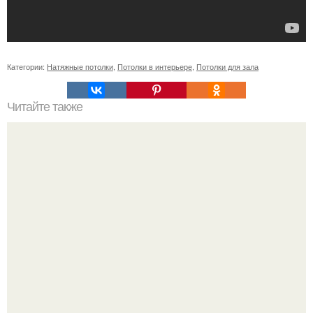
Категории:
Натяжные потолки
,
Потолки в интерьере
,
Потолки для зала
Читайте также
Значение картина с волками. В том случае, если вы
любите вышивать, то наверняка задумывались о том,
что означает та или иная вышитая вами картина.