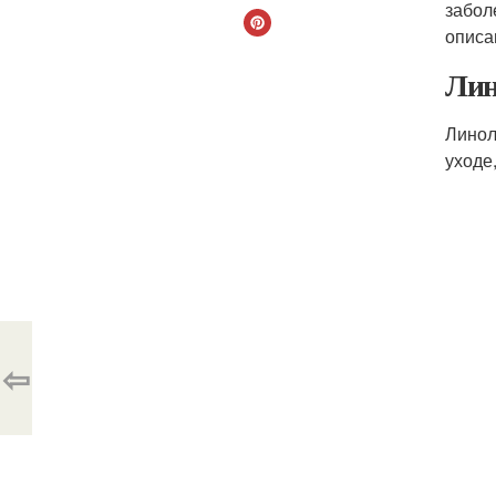
забол
описа
Лин
Линол
уходе
⇦