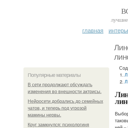
В
лучшие 
главная
интерь
Лин
лин
Сод
Л
Популярные материалы
Л
В сети продолжают обсуждать
Лин
изменения во внешности актрисы.
лин
Нейросети добрались до семейных
чатов, и теперь под угрозой
Выбор
мамины нервы.
таков
Круг замкнулся: психологиня
ней –