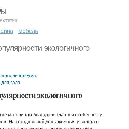
РЫ
е статьи
зайна
мебель
опулярности экологичного
чного линолеума
 для зала
улярности экологичного
угие материалы благодаря главной особенности
тов. На сегодняшний день экология и забота о
сохранять свое здоровье всеми возможными