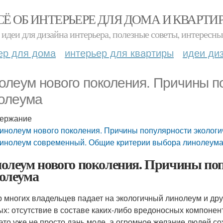
СЁ ОБ ИНТЕРЬЕРЕ ДЛЯ ДОМА И КВАРТИ
идеи для дизайна интерьера, полезные советы, интересны
ер для дома
интерьер для квартиры
идеи ди
олеум нового поколения. Причины п
олеума
ержание
инолеум нового поколения. Причины популярности экологи
инолеум современный. Общие критерии выбора линолеума
олеум нового поколения. Причины поп
олеума
 многих владельцев падает на экологичный линолеум и др
ых: отсутствие в составе каких-либо вредоносных компонен
 это уже не просто дань моде, а огромное желание людей 