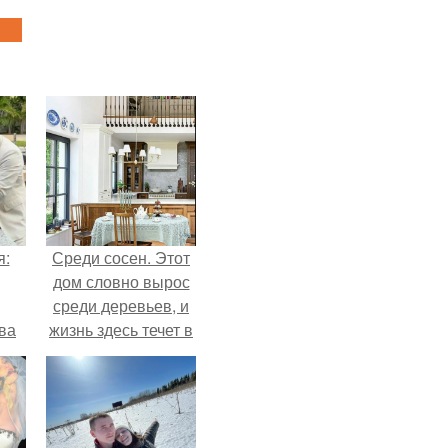
я:
Среди сосен. Этот
дом словно вырос
среди деревьев, и
ва
жизнь здесь течет в
за
собственном ритме
о
- спокойно, без
.
спешки и лишнего
шума.