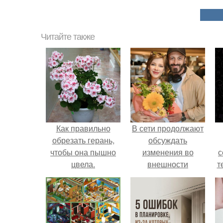
Читайте также
Как правильно
В сети продолжают
обрезать герань,
обсуждать
чтобы она пышно
изменения во
с
цвела.
внешности
т
актрисы.