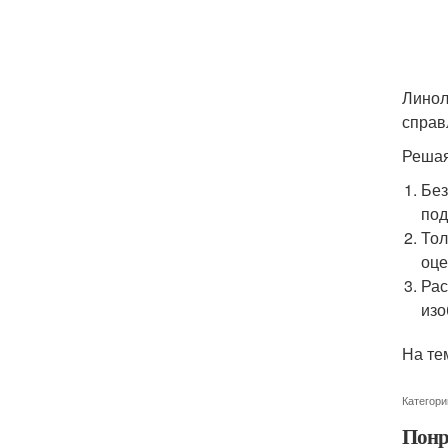
Линол
справ
Решая
Без
по
Тол
оце
Рас
изо
На те
Категори
Понр