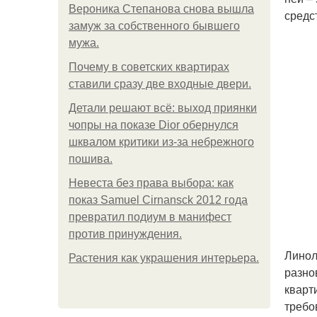
Вероника Степанова снова вышла
средс
замуж за собственного бывшего
мужа.
Почему в советских квартирах
ставили сразу две входные двери.
Детали решают всё: выход приянки
чопры на показе Dior обернулся
шквалом критики из-за небрежного
пошива.
Невеста без права выбора: как
показ Samuel Cirnansck 2012 года
превратил подиум в манифест
против принуждения.
Линол
Растения как украшения интерьера.
разно
кварт
требо