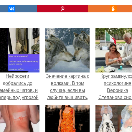
Нейросети
Значение картина с
Круг замкнулс
добрались до
волками. В том
психологиня
емейных чатов, и
случае, если вы
Вероника
еперь под угрозой
любите вышивать,
Степанова сно
мамины нервы.
то наверняка
вышла замуж 
задумывались о
собственног
том, что означает та
бывшего мужа
или иная вышитая