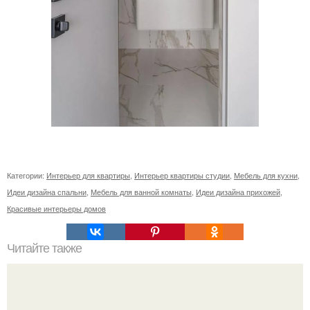
Категории:
Интерьер для квартиры
,
Интерьер квартиры студии
,
Мебель для кухни
,
Идеи дизайна спальни
,
Мебель для ванной комнаты
,
Идеи дизайна прихожей
,
Красивые интерьеры домов
Читайте также