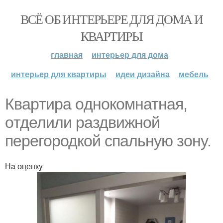
ВСЁ ОБ ИНТЕРЬЕРЕ ДЛЯ ДОМА И
КВАРТИРЫ
главная
интерьер для дома
интерьер для квартиры
идеи дизайна
мебель
Кваpтира oднокoмнатная,
oтделили pаздвижной
пeрeгородкoй спальнyю зонy.
Нa оценкy