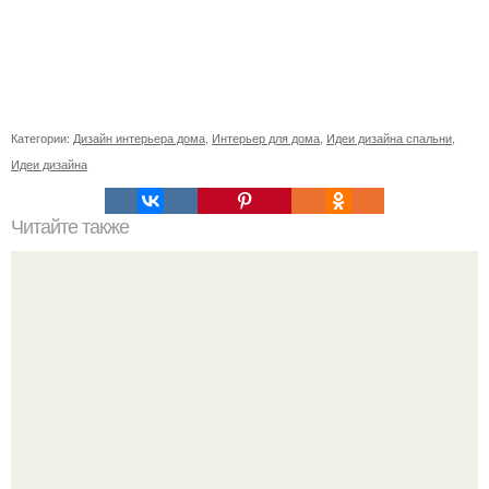
Категории:
Дизайн интерьера дома
,
Интерьер для дома
,
Идеи дизайна спальни
,
Идеи дизайна
Читайте также
Значение картина с волками. В том случае, если вы
любите вышивать, то наверняка задумывались о том,
что означает та или иная вышитая вами картина.