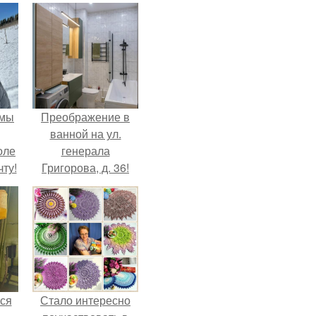
 мы
Преображение в
ванной на ул.
оле
генерала
ту!
Григорова, д. 36!
лся
Стало интересно