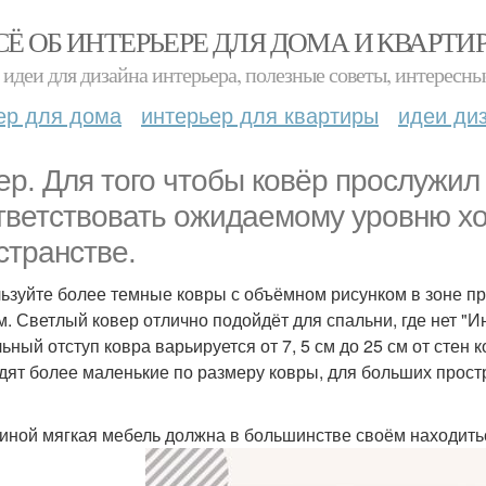
СЁ ОБ ИНТЕРЬЕРЕ ДЛЯ ДОМА И КВАРТИ
идеи для дизайна интерьера, полезные советы, интересны
ер для дома
интерьер для квартиры
идеи ди
ер. Для того чтобы ковёр прослужил 
тветствовать ожидаемому уровню хо
странстве.
ьзуйте более темные ковры с объёмном рисунком в зоне п
м. Светлый ковер отлично подойдёт для спальни, где нет "
ьный отступ ковра варьируется от 7, 5 см до 25 см от стен
дят более маленькие по размеру ковры, для больших простр
тиной мягкая мебель должна в большинстве своём находитьс