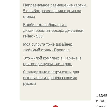
Неправильное размещение картин.
5 ошибок размещения картин на
стенах
Барби в коллаборации с
дизайнером интерьера Джоанной
гейнс - $35.
Моя супруга тоже дизайнер
любимый стиль - Прованс.
Это жилой комплекс в Париже, в
пригороде нуази - ле - гран.
Стандартные инструменты для
вырезания из фанеры своими
руками
Задни
стоят
Для к