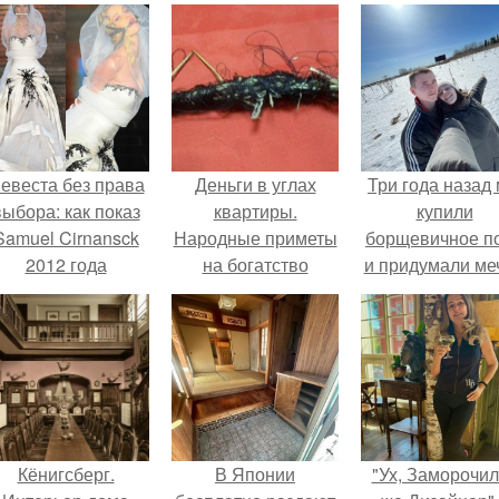
евеста без права
Деньги в углах
Три года назад
выбора: как показ
квартиры.
купили
Samuel Cirnansck
Народные приметы
борщевичное п
2012 года
на богатство
и придумали меч
ревратил подиум
 манифест против
принуждения.
Кёнигсберг.
В Японии
"Ух, Заморочи