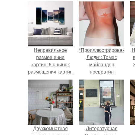
Неправильное
"Проиллюстрированные
Н
размещение
Люди": Томас
картин. 5 ошибок
майландер
размещения картин
превратил
на стенах
солнечные ожоги в
п
арт - объект.
в
Двухкомнатная
Литературная