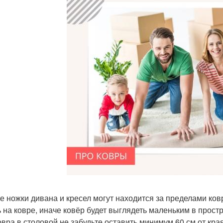
е ножки дивана и кресел могут находится за пределами ков
ь на ковре, иначе ковёр будет выглядеть маленьким в прост
овра в столовой не забудьте оставить минимум 60 см от кра