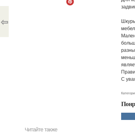
задвиг
⇦
Шкуры
мебел
Мален
больш
разны
меньш
являе
Прави
С ува
Категори
Понр
Читайте также