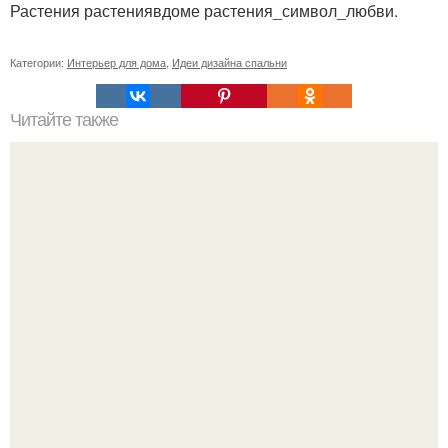
Растения растениявдоме растения_символ_любви.
Категории:
Интерьер для дома
,
Идеи дизайна спальни
Читайте также
Деньги в углах квартиры. Народные приметы на
богатство