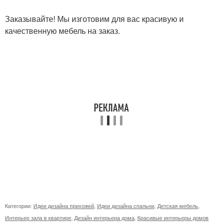
Заказывайте! Мы изготовим для вас красивую и
качественную мебель на заказ.
Категории:
Идеи дизайна прихожей
,
Идеи дизайна спальни
,
Детская мебель
,
Интерьер зала в квартире
,
Дизайн интерьера дома
,
Красивые интерьеры домов