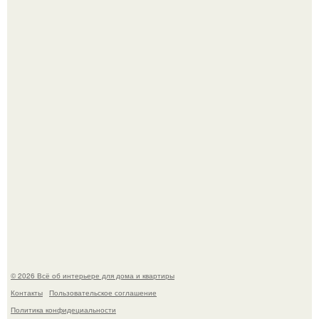
Визуализация квартиры в ЖК "Булычев".
Дримскроллинг - новый формат мечтательности.
© 2026 Всё об интерьере для дома и квартиры
Контакты
Пользовательское соглашение
Политика конфидециальности