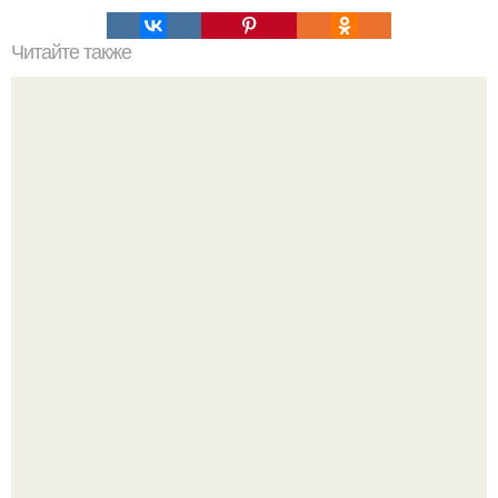
Читайте также
Как правильно обрезать герань, чтобы она пышно цвела.
Маленькая, но практичная квартира у моря 48 кв.