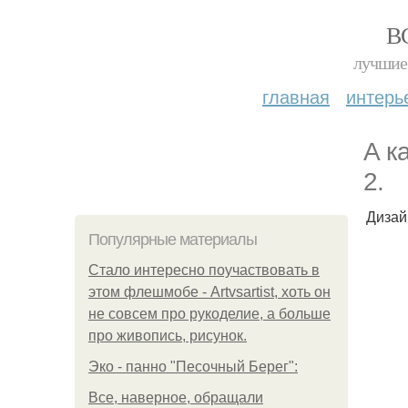
В
лучшие 
главная
интерь
А к
2.
Дизай
Популярные материалы
Стало интересно поучаствовать в
этом флешмобе - Artvsartist, хоть он
не совсем про рукоделие, а больше
про живопись, рисунок.
Эко - панно "Песочный Берег":
Все, наверное, обращали