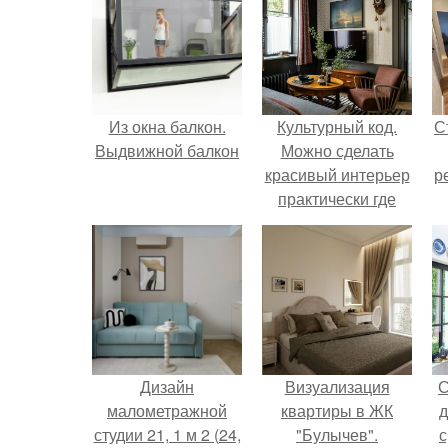
Из окна балкон.
Культурный код.
С
Выдвижной балкон
Можно сделать
красивый интерьер
р
практически где
угодно.
Дизайн
Визуализация
С
малометражной
квартиры в ЖК
д
студии 21, 1 м 2 (24,
"Булычев".
с