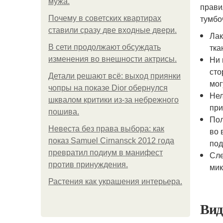
мужа.
прави
тумбо
Почему в советских квартирах
ставили сразу две входные двери.
Лак
тка
В сети продолжают обсуждать
Ни 
изменения во внешности актрисы.
сто
Детали решают всё: выход приянки
мог
чопры на показе Dior обернулся
Нел
шквалом критики из-за небрежного
при
пошива.
Пол
Невеста без права выбора: как
во 
показ Samuel Cirnansck 2012 года
под
превратил подиум в манифест
Сле
против принуждения.
мик
Растения как украшения интерьера.
Вид