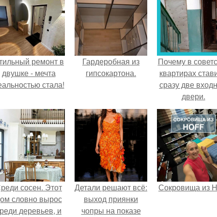
тильный ремонт в
Гардеробная из
Почему в советс
двушке - мечта
гипсокартона.
квартирах став
еальностью стала!
сразу две вход
двери.
реди сосен. Этот
Детали решают всё:
Сокровища из Ho
ом словно вырос
выход приянки
реди деревьев, и
чопры на показе