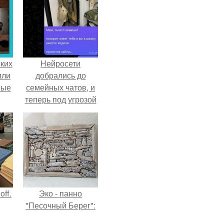
ких
Нейросети
или
добрались до
ные
семейных чатов, и
теперь под угрозой
мамины нервы.
ff.
Эко - панно
"Песочный Берег":