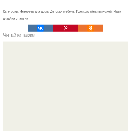
Категории:
Интерьер для дома
,
Детская мебель
,
Идеи дизайна прихожей
,
Идеи
дизайна спальни
Читайте также
Как совместить приятное с полезным?