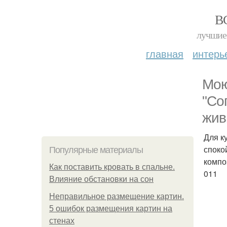
В
лучшие 
главная
интерь
Мою
"Со
жив
Для к
споко
Популярные материалы
композ
Как поставить кровать в спальне.
011
Влияние обстановки на сон
Неправильное размещение картин.
5 ошибок размещения картин на
стенах