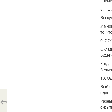
врем
8. Н
Вы ку
У мно
то, ч
9. С
Склад
будет
Когда
белье
10. 
Выбир
один 
⇦
Разны
скрыт