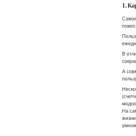
1. К
Самая
помог
Польз
ежедн
В отл
сокра
А сов
польз
Неско
(счет
модно
На са
жизни
умнож