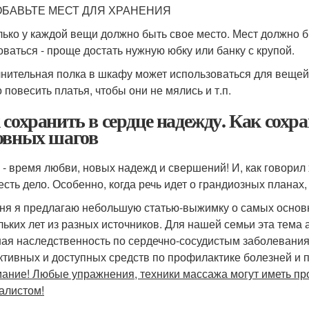
ДОБАВЬТЕ МЕСТ ДЛЯ ХРАНЕНИЯ
лько у каждой вещи должно быть свое место. Мест должно б
оваться - проще достать нужную юбку или банку с крупой.
нительная полка в шкафу может использоваться для вещей,
 повесить платья, чтобы они не мялись и т.п.
 сохранить в сердце надежду. Как сохра
овных шагов
 - время любви, новых надежд и свершений! И, как говорил 
 есть дело. Особенно, когда речь идет о грандиозных планах
ня я предлагаю небольшую статью-выжимку о самых основны
льких лет из разных источников. Для нашей семьи эта тема 
ая наследственность по сердечно-сосудистым заболевания
тивных и доступных средств по профилактике болезней и 
мание! Любые упражнения, техники массажа могут иметь пр
алистом!