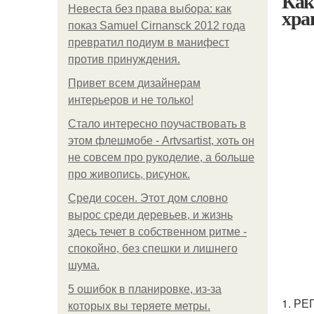
Как
Невеста без права выбора: как
хра
показ Samuel Cirnansck 2012 года
превратил подиум в манифест
против принуждения.
Привет всем дизайнерам
интерьеров и не только!
Стало интересно поучаствовать в
этом флешмобе - Artvsartist, хоть он
не совсем про рукоделие, а больше
про живопись, рисунок.
Среди сосен. Этот дом словно
вырос среди деревьев, и жизнь
здесь течет в собственном ритме -
спокойно, без спешки и лишнего
шума.
5 ошибок в планировке, из-за
1. Р
которых вы теряете метры.