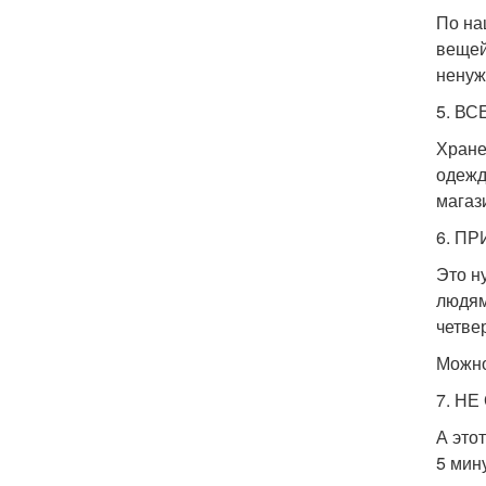
По на
вещей
ненуж
5. В
Хране
одежда
магаз
6. П
Это н
людям
четве
Можно
7. Н
А это
5 мину