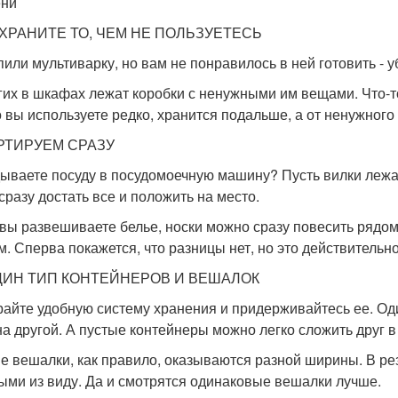
ени
Е ХРАНИТЕ ТО, ЧЕМ НЕ ПОЛЬЗУЕТЕСЬ
пили мультиварку, но вам не понравилось в ней готовить - у
гих в шкафах лежат коробки с ненужными им вещами. Что-то
то вы используете редко, хранится подальше, а от ненужного
ОРТИРУЕМ СРАЗУ
ываете посуду в посудомоечную машину? Пусть вилки лежат
 сразу достать все и положить на место.
 вы развешиваете белье, носки можно сразу повесить рядом
м. Сперва покажется, что разницы нет, но это действительн
ОДИН ТИП КОНТЕЙНЕРОВ И ВЕШАЛОК
айте удобную систему хранения и придерживайтесь ее. Оди
на другой. А пустые контейнеры можно легко сложить друг в 
е вешалки, как правило, оказываются разной ширины. В ре
ыми из виду. Да и смотрятся одинаковые вешалки лучше.