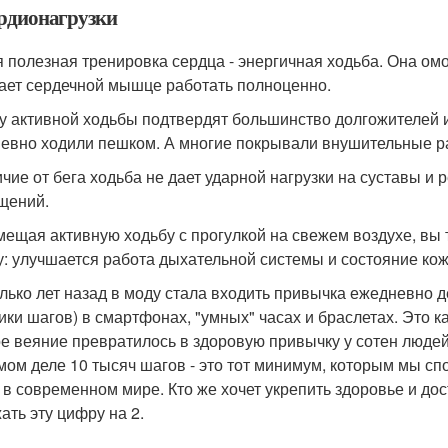
ардионагрузки
 полезная тренировка сердца - энергичная ходьба. Она ом
ает сердечной мышце работать полноценно.
у активной ходьбы подтвердят большинство долгожителей и
евно ходили пешком. А многие покрывали внушительные р
ичие от бега ходьба не дает ударной нагрузки на суставы и 
щений.
мещая активную ходьбу с прогулкой на свежем воздухе, вы
у: улучшается работа дыхательной системы и состояние кож
лько лет назад в моду стала входить привычка ежедневно 
чики шагов) в смартфонах, "умных" часах и браслетах. Это к
е веяние превратилось в здоровую привычку у сотен людей
мом деле 10 тысяч шагов - это тот минимум, которым мы 
 в современном мире. Кто же хочет укрепить здоровье и дос
ать эту цифру на 2.