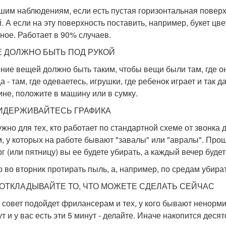
шим наблюдениям, если есть пустая горизонтальная поверхн
. А если на эту поверхность поставить, например, букет цв
ное. Работает в 90% случаев.
СЕ ДОЛЖНО БЫТЬ ПОД РУКОЙ
ние вещей должно быть таким, чтобы вещи были там, где о
 - там, где одеваетесь, игрушки, где ребенок играет и так 
ине, положите в машину или в сумку.
РИДЕРЖИВАЙТЕСЬ ГРАФИКА
ужно для тех, кто работает по стандартной схеме от звонка 
, у которых на работе бывают "завалы" или "авралы". Про
рг (или пятницу) вы ее будете убирать, а каждый вечер буде
 во вторник протирать пыль, а, например, по средам убирать
Е ОТКЛАДЫВАЙТЕ ТО, ЧТО МОЖЕТЕ СДЕЛАТЬ СЕЙЧАС
т совет подойдет фрилансерам и тех, у кого бывают ненорм
т и у вас есть эти 5 минут - делайте. Иначе накопится деся