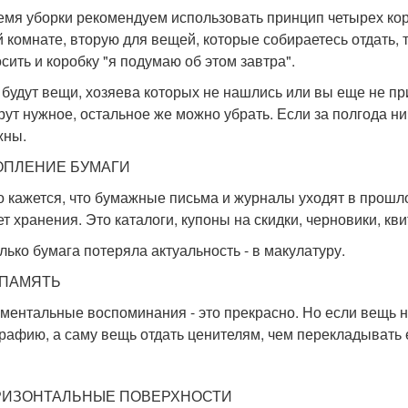
емя уборки рекомендуем использовать принцип четырех кор
й комнате, вторую для вещей, которые собираетесь отдать,
сить и коробку "я подумаю об этом завтра".
 будут вещи, хозяева которых не нашлись или вы еще не пр
рут нужное, остальное же можно убрать. Если за полгода нич
жны.
КОПЛЕНИЕ БУМАГИ
о кажется, что бумажные письма и журналы уходят в прошло
ет хранения. Это каталоги, купоны на скидки, черновики, кв
олько бумага потеряла актуальность - в макулатуру.
А ПАМЯТЬ
ментальные воспоминания - это прекрасно. Но если вещь н
рафию, а саму вещь отдать ценителям, чем перекладывать е
ОРИЗОНТАЛЬНЫЕ ПОВЕРХНОСТИ