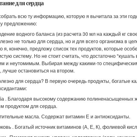
тание для сердца
собрать всю ту информацию, которую я вычитала за эти годы
у предложению:
дение водного баланса (из расчета 30 мл на каждый кг своег
олезно не только для сердца, но и для всего организма в цел
о я, конечно, предложу список тех продуктов, которые особ
истую систему. Но не стоит считать, что достаточно "кушать
им и неутомимым. Выбирая между какими-то специфически
, лучше остановиться на втором.
олезно для сердца? В первую очередь продукты, богатые ка
ксидантами:
а . Благодаря высокому содержанию полиненасыщенных жи
м продуктом для сердца.
тительные масла. Содержат витамин Е и антиоксиданты.
ковь . Богатый источник витаминов (А, Е, К), фолиевой кисл