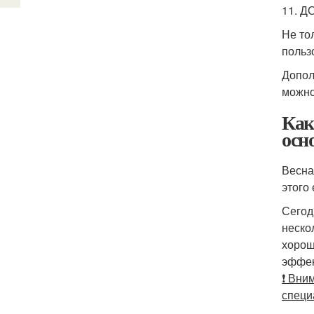
11. 
Не то
польз
Допол
можно
Как
осн
Весна
этого
Сегод
неско
хорош
эффек
❗ Вни
специ