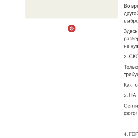
Во вр
друго
выбро
Здесь
разбе
не ну
2. С
Тольк
требу
Как т
3. Н
Сенти
фотог
4. Г