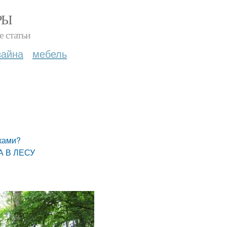
РЫ
е статьи
зайна
мебель
уками?
А В ЛЕСУ