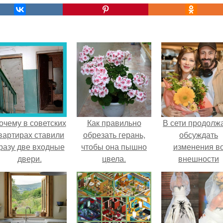
очему в советских
Как правильно
В сети продолж
вартирах ставили
обрезать герань,
обсуждать
разу две входные
чтобы она пышно
изменения в
двери.
цвела.
внешности
актрисы.