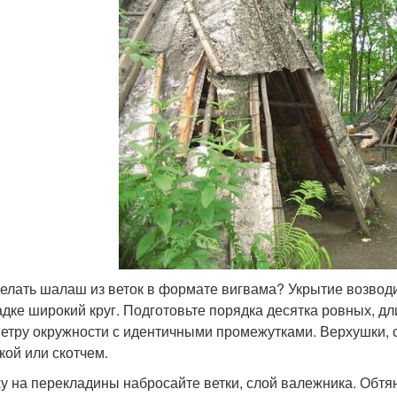
делать шалаш из веток в формате вигвама? Укрытие возвод
дке широкий круг. Подготовьте порядка десятка ровных, д
етру окружности с идентичными промежутками. Верхушки, 
кой или скотчем.
у на перекладины набросайте ветки, слой валежника. Обтян