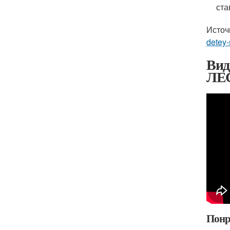
ста
Источ
detey-
Ви
ЛЕ
Понр