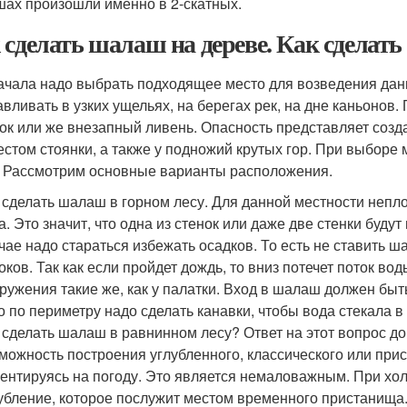
ах произошли именно в 2-скатных.
 сделать шалаш на дереве. Как сделат
ачала надо выбрать подходящее место для возведения дан
авливать в узких ущельях, на берегах рек, на дне каньонов.
ок или же внезапный ливень. Опасность представляет соз
естом стоянки, а также у подножий крутых гор. При выборе
. Рассмотрим основные варианты расположения.
 сделать шалаш в горном лесу. Для данной местности непл
а. Это значит, что одна из стенок или даже две стенки буду
чае надо стараться избежать осадков. То есть не ставить
оков. Так как если пройдет дождь, то вниз потечет поток во
ружения такие же, как у палатки. Вход в шалаш должен бы
о по периметру надо сделать канавки, чтобы вода стекала в
 сделать шалаш в равнинном лесу? Ответ на этот вопрос дов
можность построения углубленного, классического или при
ентируясь на погоду. Это является немаловажным. При хол
убление, которое послужит местом временного пристанища