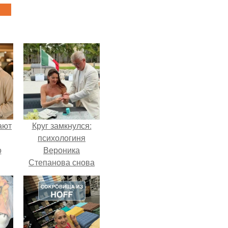
ают
Круг замкнулся:
психологиня
о
Вероника
Степанова снова
вышла замуж за
собственного
бывшего мужа.