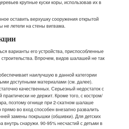
деревьев крупные куски коры, использовав их в
вное оставить верхушку сооружения открытой
ы не летели на стены вигвама.
укции
ься варианты его устройства, приспособленные
 строительства. Впрочем, видов шалашей не так
 обеспечивает наилучшую в данной категории
быми доступными материалами (см. далее).
статочно качественных. Серьезный недостаток с
 практически не держит. Кроме того, с костром/
гара, поэтому огнище при 2-скатном шалаше
р прямо во вход способен внезапно развалить
енней замены покрышки (обшивки). Для детских
а внутрь снаружи. 90-95% несчастий с детьми в