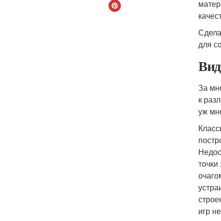
матер
качес
Сдела
для с
Вид
За мн
к раз
уж мн
Класс
постр
Недос
точки
очаго
устра
строе
игр н