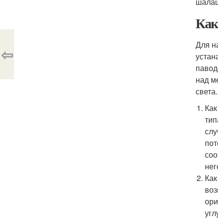
шалаш
Как
Для н
⇦
устан
павод
над м
света
Как
тип
слу
пот
соо
нег
Как
воз
ори
угл