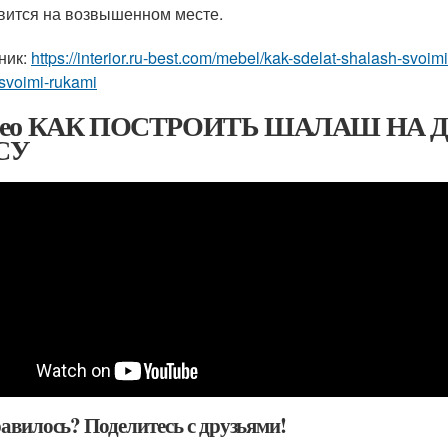
вится на возвышенном месте.
ник:
https://interior.ru-best.com/mebel/kak-sdelat-shalash-svoim
svoimi-rukami
део КАК ПОСТРОИТЬ ШАЛАШ НА Д
СУ
авилось? Поделитесь с друзьями!