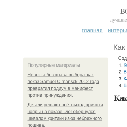
В
лучшие 
главная
интерь
Как
Сод
К
Популярные материалы
В
Невеста без права выбора: как
К
показ Samuel Cirnansck 2012 года
В
превратил подиум в манифест
Как
против принуждения.
Детали решают всё: выход приянки
чопры на показе Dior обернулся
шквалом критики из-за небрежного
пошива.