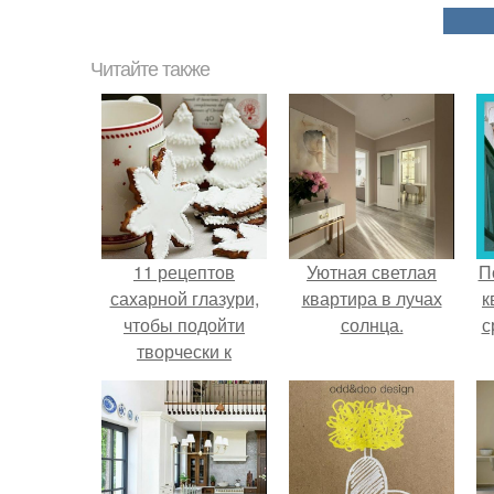
Читайте также
11 рецептов
Уютная светлая
П
сахарной глазури,
квартира в лучах
к
чтобы подойти
солнца.
с
творчески к
украшению
печенюшек.