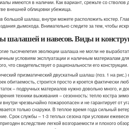
иалы имеются в наличии. Как вариант, срежьте со стволов 
тве внешней облицовки убежища.
в большой шалаш, внутри можете расположить костер. Гла
оздания дымохода. Внимательно следите за тем, чтобы искр
ы шалашей и навесов. Виды и констр
огие тысячелетия эволюции шалаша не могли не выработат
личным условиям эксплуатации и наличным материалам для
ого, что свидетельствует о рациональности его конструкции.
ический призматический двускатный шалаш (поз. 1 на рис.)
оек обитаемость, строится просто и кроется фактически лю
таток – подручных материалов нужно довольно много, и до
 зрения техники выживания – сезонность: тепло костра зимой
м внутри чрезвычайно пожароопасен и не гарантирует от у
ивается только снаружи. В теплое время года сильный вете
ние. Срок службы – 1-3 теплых сезона при условии ежевес
епригоден вследствие легкой возгораемости и плохого обзор