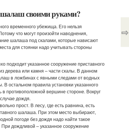
ь шалаш своими руками?
ного временного убежища. Его нельзя
⇨
 Потому что могут произойти наводнения,
дание шалаша под скалами, которые нависают
 места для стоянки надо учитывать стороны
охо подходит указанное сооружение приставного
т из дерева или камня – части скалы. В данном
 шалаш в ложбинах с явными следами от водных
ды. В остальном правила установки указанного
ть в противоположной вершине стороне. Вокруг
 случае дождя.
ольно прост. В лесу, где есть равнина, есть
ставного шалаша. При этом место выбирают,
одной погоде без дождя надо найти такое
. При дождливой – указанное сооружение