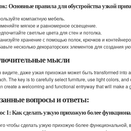
ок: Основные правила для обустройства узкой прих
ользуйте компактную мебель.
меняйте мягкое и равномерное освещение.
дпочитайте светлые цвета для стен и потолка.
анизуйте хранение с помощью полок, крючков и контейнеро
авьте несколько декораторских элементов для создания у
лючительные мысли
 видите, даже узкая прихожая может быть transformed into a co
ch. The key is to carefully select furniture, use light colors, and
n create a welcoming and functional entryway that will make a gr
занные вопросы и ответы:
ос 1: Как сделать узкую прихожую более функцион
ого чтобы сделать узкую прихожую более функциональной,