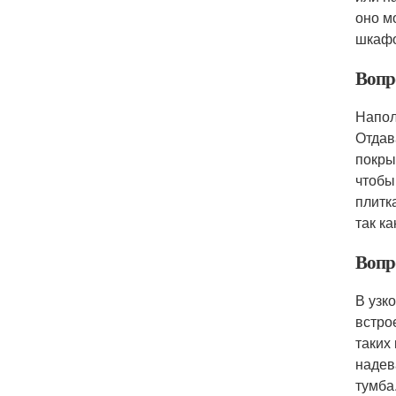
оно м
шкафо
Вопр
Напол
Отдав
покры
чтобы
плитк
так к
Вопр
В узк
встро
таких
надев
тумба