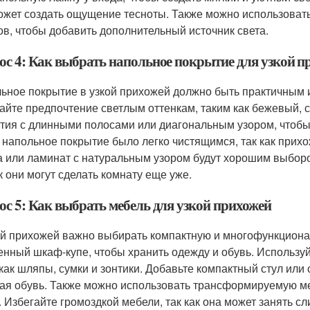
ожет создать ощущение тесноты. Также можно использовать
в, чтобы добавить дополнительный источник света.
ос 4: Как выбрать напольное покрытие для узкой п
ьное покрытие в узкой прихожей должно быть практичным
айте предпочтение светлым оттенкам, таким как бежевый, 
тия с длинными полосами или диагональным узором, чтобы 
 напольное покрытие было легко чистящимся, так как прих
а или ламинат с натуральным узором будут хорошим выборо
ак они могут сделать комнату еще уже.
ос 5: Как выбрать мебель для узкой прихожей
ой прихожей важно выбирать компактную и многофункциона
енный шкаф-купе, чтобы хранить одежду и обувь. Используй
 как шляпы, сумки и зонтики. Добавьте компактный стул или 
ая обувь. Также можно использовать трансформируемую меб
. Избегайте громоздкой мебели, так как она может занять с