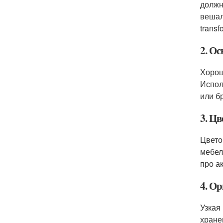
должн
вешал
trans
2. О
Хорош
Испол
или б
3. Ц
Цвето
мебел
про а
4. О
Узкая
хране