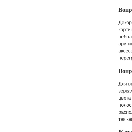
Вопр
Декор
карти
небол
ориги
аксес
перег
Вопр
Для в
зерка
цвета
полос
распо
так к
Как