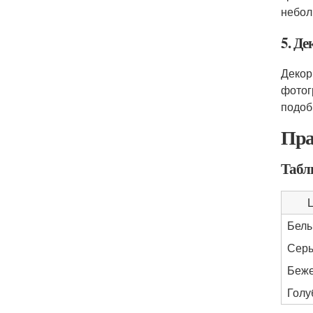
небол
5. Де
Декор
фотог
подоб
Пра
Табл
Бел
Сер
Беж
Голу