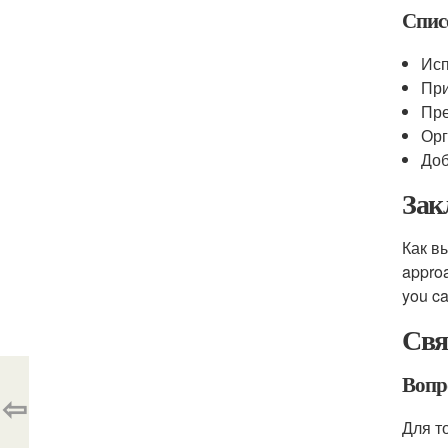
Спис
Исп
При
Пре
Орг
Доб
Зак
Как вы
approa
you ca
Свя
Вопр
⇦
Для т