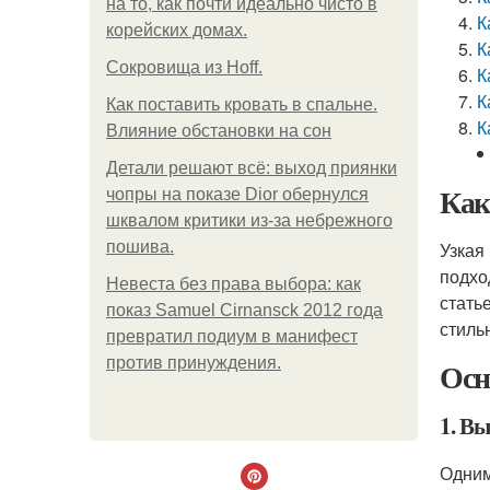
на то, как почти идеально чисто в
К
корейских домах.
К
Сокровища из Hoff.
К
К
Как поставить кровать в спальне.
К
Влияние обстановки на сон
Детали решают всё: выход приянки
Как
чопры на показе Dior обернулся
шквалом критики из-за небрежного
пошива.
Узкая
подхо
Невеста без права выбора: как
стать
показ Samuel Cirnansck 2012 года
стиль
превратил подиум в манифест
против принуждения.
Осн
1. В
Одним