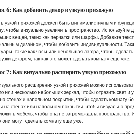
ос 6: Как добавить декор в узкую прихожую
 в узкой прихожей должен быть минималистичным и функц
ну, чтобы визуально увеличить пространство. Используйте
ьших вещей, таких как перчатки или шарфы. Добавьте тексти
нальным дизайном, чтобы добавить индивидуальности. Так
суары, такие как часы или небольшая лampa, чтобы сделат
рузки декором, так как это может сделать комнату еще уже.
ос 7: Как визуально расширить узкую прихожую
изуального расширения узкой прихожей можно использовать
ло или несколько небольших зеркал, чтобы отразить свет и 
 на стенах и напольном покрытии, чтобы сделать комнату б
ы на стенах или напольном покрытии, чтобы визуально про
ложить мебель, чтобы она не загромождала пространство. 
ак они могут сделать комнату еще уже.
ие основные принципы дизайна узкой 