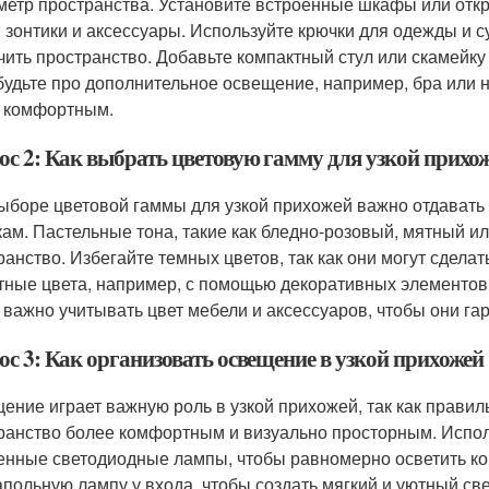
метр пространства. Установите встроенные шкафы или откр
, зонтики и аксессуары. Используйте крючки для одежды и с
чить пространство. Добавьте компактный стул или скамейку 
будьте про дополнительное освещение, например, бра или 
 комфортным.
ос 2: Как выбрать цветовую гамму для узкой прихо
ыборе цветовой гаммы для узкой прихожей важно отдавать
кам. Пастельные тона, такие как бледно-розовый, мятный и
ранство. Избегайте темных цветов, так как они могут сдела
тные цвета, например, с помощью декоративных элементов 
 важно учитывать цвет мебели и аксессуаров, чтобы они г
ос 3: Как организовать освещение в узкой прихожей
ение играет важную роль в узкой прихожей, так как правил
ранство более комфортным и визуально просторным. Испол
енные светодиодные лампы, чтобы равномерно осветить ко
апольную лампу у входа, чтобы создать мягкий и уютный све