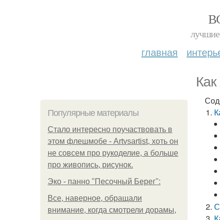
В
лучшие 
главная
интерь
Как
Сод
К
Популярные материалы
Стало интересно поучаствовать в
этом флешмобе - Artvsartist, хоть он
не совсем про рукоделие, а больше
про живопись, рисунок.
Эко - панно "Песочный Берег":
Все, наверное, обращали
С
внимание, когда смотрели дорамы,
К