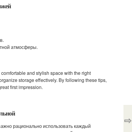
ожей
в.
ютной атмосферы.
mfortable and stylish space with the right
 organize storage effectively. By following these tips,
eat first impression.
альной
⇨
 важно рационально использовать каждый