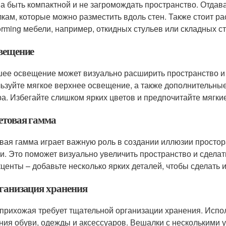
а быть компактной и не загромождать пространство. Отдав
кам, которые можно разместить вдоль стен. Также стоит р
forming мебели, например, откидных стульев или складных с
свещение
ее освещение может визуально расширить пространство и
ьзуйте мягкое верхнее освещение, а также дополнительные
ра. Избегайте слишком ярких цветов и предпочитайте мягкие
ветовая гамма
вая гамма играет важную роль в создании иллюзии простора
и. Это поможет визуально увеличить пространство и сдела
кценты – добавьте несколько ярких деталей, чтобы сделать
рганизация хранения
 прихожая требует тщательной организации хранения. Испол
ния обуви, одежды и аксессуаров. Вешалки с несколькими у