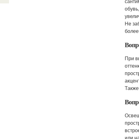
санти
обувь
увели
Не за
более
Вопр
При в
оттен
прост
акцен
Также
Вопр
Освещ
прост
встро
или н