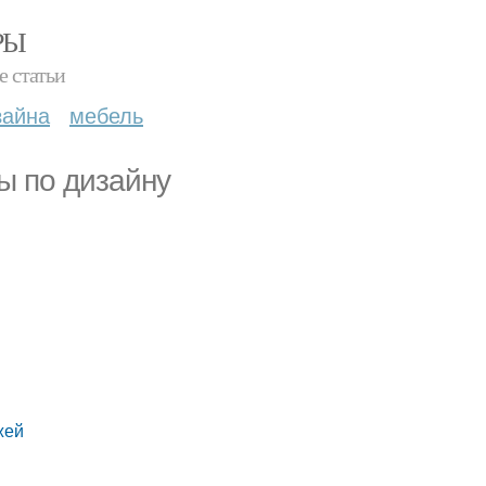
РЫ
е статьи
зайна
мебель
ы по дизайну
жей