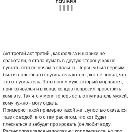
Акт третий.акт третий., как фольга и шарики не
сработали, я стала думать в другую сторону: как не
пускать кота по ночам в спальню. Первым был первым
был использован отпугиватель котов. , кот не понял, что
это отпугиватель. Зато понял муж, который морщился,
принюхивался и в конце концов попросил проветрить
комнату. Так что у меня теперь есть отпугиватель мужей,
кому нужно - могу отдать.
Примерно такой примерно такой же глупостью оказался
тазик с водой. его с тем расчетом, что кот будет
плескаться и забудет про кровать (он любит воду.
Расчет оправдался наполовину: кот плескался, но про