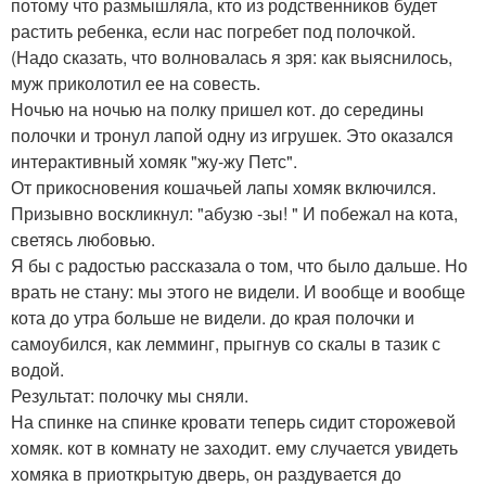
потому что размышляла, кто из родственников будет
растить ребенка, если нас погребет под полочкой.
(Надо сказать, что волновалась я зря: как выяснилось,
муж приколотил ее на совесть.
Ночью на ночью на полку пришел кот. до середины
полочки и тронул лапой одну из игрушек. Это оказался
интерактивный хомяк "жу-жу Петс".
От прикосновения кошачьей лапы хомяк включился.
Призывно воскликнул: "абузю -зы! " И побежал на кота,
светясь любовью.
Я бы с радостью рассказала о том, что было дальше. Но
врать не стану: мы этого не видели. И вообще и вообще
кота до утра больше не видели. до края полочки и
самоубился, как лемминг, прыгнув со скалы в тазик с
водой.
Результат: полочку мы сняли.
На спинке на спинке кровати теперь сидит сторожевой
хомяк. кот в комнату не заходит. ему случается увидеть
хомяка в приоткрытую дверь, он раздувается до