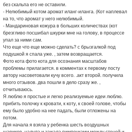
без скальпа его не оставили.
- Нелюбимый котом аромат иланг-иланга. (Кот наплевал
на то, что аромат у него нелюбимый.
- Мандариновая кожура в больших количествах (кот
брезгливо посшибал шкурки мне на голову, в процессе
упал за ними сам.
Что еще что еще можно сделать? с брызгалкой под
подушкой я спала уже. , затем возвращается.
Фото кота фото кота для осознания масштабов
проблемы прилагается. в комментах к первому посту
автору насоветовали кучу всего. .акт второй. получила
много отзывов. два пошли в дело сразу же. ,
отчитываюсь.
Я люблю я простые и легко реализуемые идеи люблю.
прибить полочку к кровати, к коту, к своей голове, чтобы
ему было удобно на нее падать, были отложены на
потом.
Для начала я взяла у ребенка шесть воздушных
шариков, надула и зажала пимпочками между стеной и