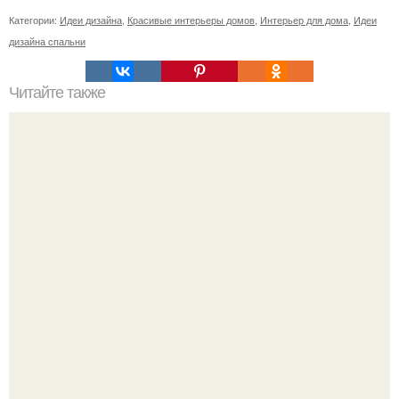
Категории:
Идеи дизайна
,
Красивые интерьеры домов
,
Интерьер для дома
,
Идеи
дизайна спальни
Читайте также
Как отмыть фильтр кухонной вытяжки от жира?