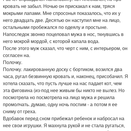
кровать не забыл. Ночью он прискакал к нам, тряся
мокрыми лапами. Мне спросонья показалось, что их у
него двадцать две. Десятью он наступил мне на лицо,
остальными пробежался по одеялу и простыне.
Напоследок звонко поцеловал мужа в нос, ткнувшись в
него мокрой мордой, с которой капала вода.
После этого муж сказал, что черт с ним, с интерьером, он
согласен на.
Полочку.
Полочку. лакированную доску с бортиком, возился два
часа, ругал безвинную кровать и, наконец, присобачил. Я
хотела сказать, что пусть лучше на нас падает кот, чем
эта фиговина (из-под нее живым бы никто не вылез. Но
посмотрела но посмотрела на лицо мужа и решила
промолчать. думаю, одну ночь поспим - а потом я ее
сниму от греха.
Вдобавок перед сном прибежал ребенок и набросал на
нее свои игрушки. Я махнула рукой и не стала ругаться,