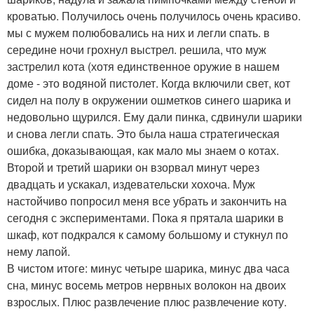
кроватью. Получилось очень получилось очень красиво.
мы с мужем полюбовались на них и легли спать. в
середине ночи грохнул выстрел. решила, что муж
застрелил кота (хотя единственное оружие в нашем
доме - это водяной пистолет. Когда включили свет, кот
сидел на полу в окружении ошметков синего шарика и
недовольно щурился. Ему дали пинка, сдвинули шарики
и снова легли спать. Это была наша стратегическая
ошибка, доказывающая, как мало мы знаем о котах.
Второй и третий шарики он взорвал минут через
двадцать и ускакал, издевательски хохоча. Муж
настойчиво попросил меня все убрать и закончить на
сегодня с экспериментами. Пока я прятала шарики в
шкаф, кот подкрался к самому большому и стукнул по
нему лапой.
В чистом итоге: минус четыре шарика, минус два часа
сна, минус восемь метров нервных волокон на двоих
взрослых. Плюс развлечение плюс развлечение коту.