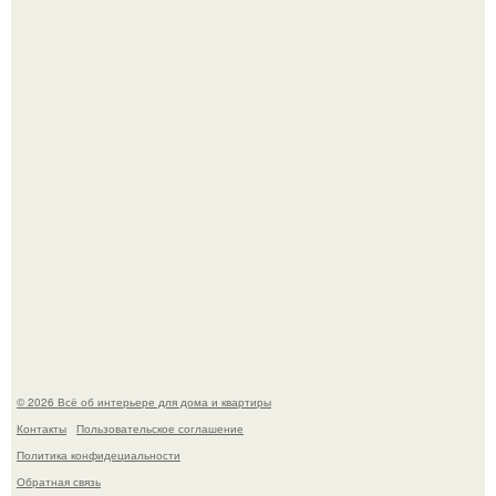
Сокровища из Hoff.
Эко - панно "Песочный Берег":
© 2026 Всё об интерьере для дома и квартиры
Контакты
Пользовательское соглашение
Политика конфидециальности
Обратная связь