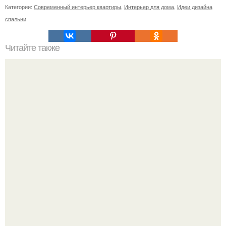
Категории:
Современный интерьер квартиры
,
Интерьер для дома
,
Идеи дизайна
спальни
Читайте также
Многофункциональная спальня. Спальня@Yeah.